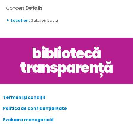
Concert
Details
Location:
Sala Ion Baciu
bibliotecă
transparență
Termeni și condiții
Politica de confidențialitate
Evaluare managerială