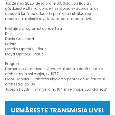
Joi, 28 mai 2026, de la ora 19:00, Sala „Ion Baciu”,
găzduiește ultimul concert simfonic extraordinar din
această lună, ce aduce în prim-plan strălucirea
repertoriului clasic și virtuozitatea interpretativă.
Invitații și programul concertului:
Dirijor:
David Crescenzi
Soliști:
Cătălin Oprițoiu – flaut
Maya Oprițoiu – flaut
Program:
Domenico Cimarosa – Concertul pentru două flaute și
orchestră în sol major, G. 1077
Franz Doppler – Fantezia Rigoletto pentru două flaute și
orchestră, op. 38
Joseph Haydn – Simfonia nr. 104 în re major, „Londoneza”
URMĂREȘTE TRANSMISIA LIVE!