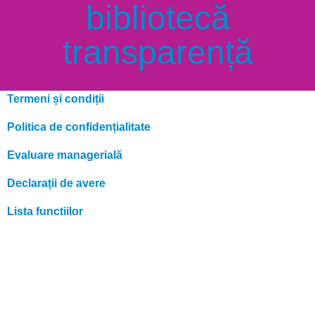
bibliotecă
transparență
Termeni și condiții
Politica de confidențialitate
Evaluare managerială
Declarații de avere
Lista funcțiilor
Organigrama
Cod de conduită
Aderare SNA