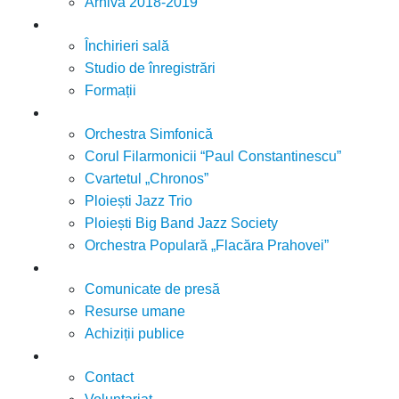
Arhivă 2018-2019
Servicii
Închirieri sală
Studio de înregistrări
Formații
Formații
Orchestra Simfonică
Corul Filarmonicii “Paul Constantinescu”
Cvartetul „Chronos”
Ploiești Jazz Trio
Ploiești Big Band Jazz Society
Orchestra Populară „Flacăra Prahovei”
Blog / Anunțuri
Comunicate de presă
Resurse umane
Achiziții publice
Contact
Contact