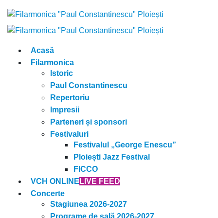
Acasă
Filarmonica
Istoric
Paul Constantinescu
Repertoriu
Impresii
Parteneri și sponsori
Festivaluri
Festivalul „George Enescu”
Ploiești Jazz Festival
FICCO
VCH ONLINE
LIVE FEED
Concerte
Stagiunea 2026-2027
Programe de sală 2026-2027