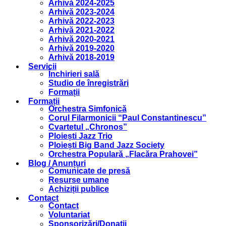
Arhivă 2024-2025
Arhivă 2023-2024
Arhivă 2022-2023
Arhivă 2021-2022
Arhivă 2020-2021
Arhivă 2019-2020
Arhivă 2018-2019
Servicii
Închirieri sală
Studio de înregistrări
Formații
Formații
Orchestra Simfonică
Corul Filarmonicii “Paul Constantinescu”
Cvartetul „Chronos”
Ploiești Jazz Trio
Ploiești Big Band Jazz Society
Orchestra Populară „Flacăra Prahovei”
Blog / Anunțuri
Comunicate de presă
Resurse umane
Achiziții publice
Contact
Contact
Voluntariat
Sponsorizări/Donații