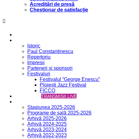
Acreditări de presă
Chestionar de satisfacție
Acasă
Filarmonica
Istoric
Paul Constantinescu
Repertoriu
Impresii
Parteneri și sponsori
Festivaluri
Festivalul “George Enescu”
Ploiești Jazz Festival
FICCO
VCH ONLINE
TRANSMISII LIVE
Concerte
Stagiunea 2025-2026
Programe de sală 2025-2026
Arhivă 2025-2026
Arhivă 2024-2025
Arhivă 2023-2024
Arhivă 2022-2023