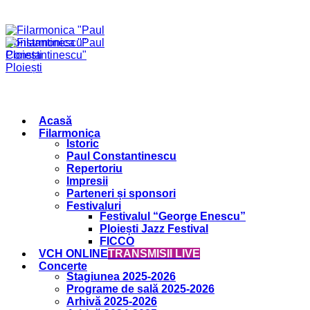
Acasă
Filarmonica
Istoric
Paul Constantinescu
Repertoriu
Impresii
Parteneri și sponsori
Festivaluri
Festivalul “George Enescu”
Ploiești Jazz Festival
FICCO
VCH ONLINE
TRANSMISII LIVE
Concerte
Stagiunea 2025-2026
Programe de sală 2025-2026
Arhivă 2025-2026