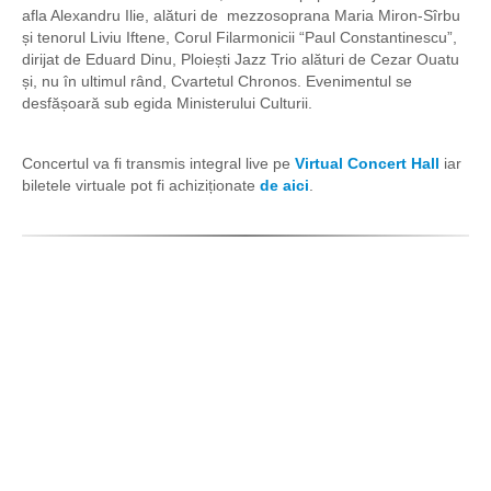
afla Alexandru Ilie, alături de mezzosoprana Maria Miron-Sîrbu
și tenorul Liviu Iftene, Corul Filarmonicii “Paul Constantinescu”,
dirijat de Eduard Dinu, Ploiești Jazz Trio alături de Cezar Ouatu
și, nu în ultimul rând, Cvartetul Chronos. Evenimentul se
desfășoară sub egida Ministerului Culturii.
Concertul va fi transmis integral live pe
Virtual Concert Hall
iar
biletele virtuale pot fi achiziționate
de aici
.