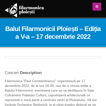
Balul Filarmonicii Ploiești – Ediția
a V-a – 17 decembrie 2022
Concert
Description
Filarmonica “Paul Constantinescu” organizează pe 17
decembrie 2022, de la ora 18.00, cea de-a cincea ediție a
Balului Filarmonicii, eveniment care se va desfășura în Sala
Coloanelor Palatului Culturii, capodoperă arhitecturală ce
reprezintă o mică parte a centrului vechi al Ploieștiului. Vă vor
încânta Orchestra Simfonică, la al cărei pupitru dirijoral se va