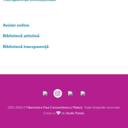
Avizier online
Bibliotecă artistică
Bibliotecă transparență
1952-2026 ©
Filarmonica Paul Constantinescu Ploiești
. Toate drepturile rezervate.
Creat cu
de
Studio Panda
.