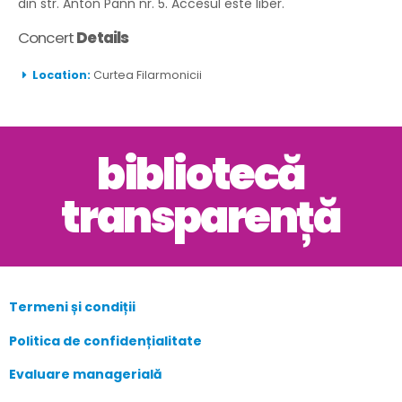
din str. Anton Pann nr. 5. Accesul este liber.
Concert
Details
Location:
Curtea Filarmonicii
bibliotecă
transparență
Termeni și condiții
Politica de confidențialitate
Evaluare managerială