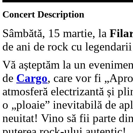
Concert
Description
Sâmbătă, 15 martie, la
Fila
de ani de rock cu legendari
Vă așteptăm la un eveniment
de
Cargo
, care vor fi „Apro
atmosferă electrizantă și pl
o „ploaie” inevitabilă de a
neuitat! Vino să fii parte di
puterea rock-ului autentic!