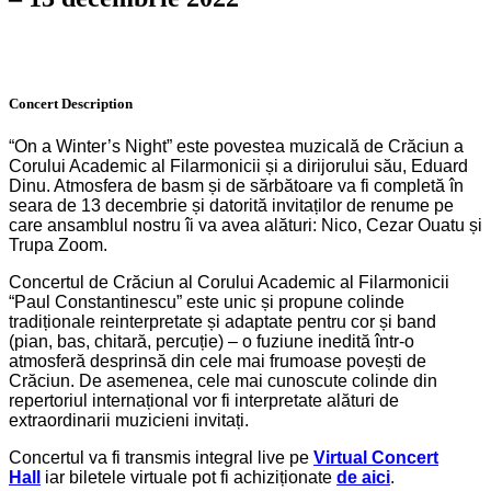
Concert
Description
“On a Winter’s Night” este povestea muzicală de Crăciun a
Corului Academic al Filarmonicii și a dirijorului său, Eduard
Dinu. Atmosfera de basm și de sărbătoare va fi completă în
seara de 13 decembrie și datorită invitaților de renume pe
care ansamblul nostru îi va avea alături: Nico, Cezar Ouatu și
Trupa Zoom.
Concertul de Crăciun al Corului Academic al Filarmonicii
“Paul Constantinescu” este unic și propune colinde
tradiționale reinterpretate și adaptate pentru cor și band
(pian, bas, chitară, percuție) – o fuziune inedită într-o
atmosferă desprinsă din cele mai frumoase povești de
Crăciun. De asemenea, cele mai cunoscute colinde din
repertoriul internațional vor fi interpretate alături de
extraordinarii muzicieni invitați.
Concertul va fi transmis integral live pe
Virtual Concert
Hall
iar biletele virtuale pot fi achiziționate
de aici
.