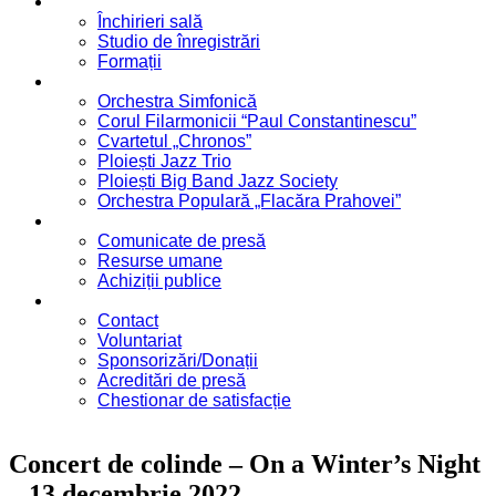
Servicii
Închirieri sală
Studio de înregistrări
Formații
Formații
Orchestra Simfonică
Corul Filarmonicii “Paul Constantinescu”
Cvartetul „Chronos”
Ploiești Jazz Trio
Ploiești Big Band Jazz Society
Orchestra Populară „Flacăra Prahovei”
Blog / Anunțuri
Comunicate de presă
Resurse umane
Achiziții publice
Contact
Contact
Voluntariat
Sponsorizări/Donații
Acreditări de presă
Chestionar de satisfacție
Concert de colinde – On a Winter’s Night
– 13 decembrie 2022