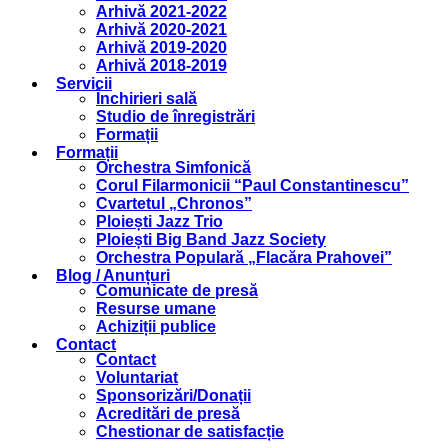
Arhivă 2021-2022
Arhivă 2020-2021
Arhivă 2019-2020
Arhivă 2018-2019
Servicii
Închirieri sală
Studio de înregistrări
Formații
Formații
Orchestra Simfonică
Corul Filarmonicii “Paul Constantinescu”
Cvartetul „Chronos”
Ploiești Jazz Trio
Ploiești Big Band Jazz Society
Orchestra Populară „Flacăra Prahovei”
Blog / Anunțuri
Comunicate de presă
Resurse umane
Achiziții publice
Contact
Contact
Voluntariat
Sponsorizări/Donații
Acreditări de presă
Chestionar de satisfacție