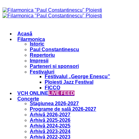
Acasă
Filarmonica
Istoric
Paul Constantinescu
Repertoriu
Impresii
Parteneri și sponsori
Festivaluri
Festivalul „George Enescu”
Ploiești Jazz Festival
FICCO
VCH ONLINE
LIVE FEED
Concerte
Stagiunea 2026-2027
Programe de sală 2026-2027
Arhivă 2026-2027
Arhivă 2025-2026
Arhivă 2024-2025
Arhivă 2023-2024
Arhivă 2022-2023