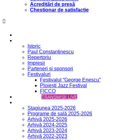
Acreditări de presă
Chestionar de satisfacție
Acasă
Filarmonica
Istoric
Paul Constantinescu
Repertoriu
Impresii
Parteneri și sponsori
Festivaluri
Festivalul “George Enescu”
Ploiești Jazz Festival
FICCO
VCH ONLINE
TRANSMISII LIVE
Concerte
Stagiunea 2025-2026
Programe de sală 2025-2026
Arhivă 2025-2026
Arhivă 2024-2025
Arhivă 2023-2024
Arhivă 2022-2023