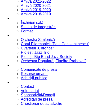
Arhivă 2021-2022
Arhivă 2020-2021
Arhivă 2019-2020
Arhivă 2018-2019
Servicii
Închirieri sală
Studio de înregistrări
Formații
Formații
Orchestra Simfonică
Corul Filarmonicii “Paul Constantinescu”
Cvartetul „Chronos”
Ploiești Jazz Trio
Ploiești Big Band Jazz Society
Orchestra Populară „Flacăra Prahovei”
Blog / Anunțuri
Comunicate de presă
Resurse umane
Achiziții publice
Contact
Contact
Voluntariat
Sponsorizări/Donații
Acreditări de presă
Chestionar de satisfacție