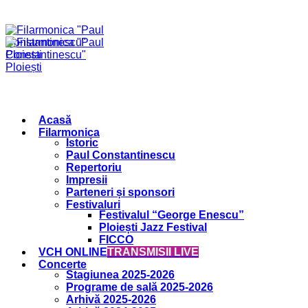
Acasă
Filarmonica
Istoric
Paul Constantinescu
Repertoriu
Impresii
Parteneri și sponsori
Festivaluri
Festivalul “George Enescu”
Ploiești Jazz Festival
FICCO
VCH ONLINE
TRANSMISII LIVE
Concerte
Stagiunea 2025-2026
Programe de sală 2025-2026
Arhivă 2025-2026