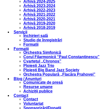
Arhivă 2024-2025
Arhivă 2023-2024
Arhivă 2022-2023
Arhivă 2021-2022
Arhivă 2020-2021
Arhivă 2019-2020
Arhivă 2018-2019
Servicii
Închirieri sală
Studio de înregistrări
Formații
Formații
Orchestra Simfonică
Corul Filarmonicii “Paul Constantinescu”
Cvartetul „Chronos”
Ploiești Jazz Trio
Ploiești Big Band Jazz Society
Orchestra Populară „Flacăra Prahovei”
Blog / Anunțuri
Comunicate de presă
Resurse umane
Achiziții publice
Contact
Contact
Voluntariat
Sponsorizări/Donații