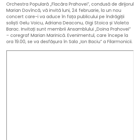
Orchestra Populară „Flacăra Prahovei”, condusă de dirijorul
Marian Dovîncă, vă invită luni, 24 februarie, la un nou
concert care-i va aduce în fața publicului pe îndrăgiții
soliști Gelu Voicu, Adriana Deaconu, Gigi Stoica și Violeta
Barac. Invitați sunt membrii Ansamblului „Doina Prahovei”
– coregraf Marian Marinică. Evenimentul, care începe la
ora 19.00, se va desfășura în Sala „Ion Baciu” a Filarmonicii.