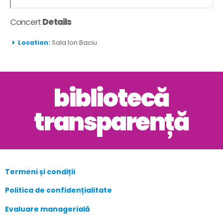
Concert
Details
Location:
Sala Ion Baciu
bibliotecă
transparență
Termeni și condiții
Politica de confidențialitate
Evaluare managerială