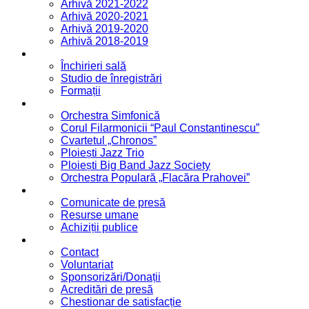
Arhivă 2021-2022
Arhivă 2020-2021
Arhivă 2019-2020
Arhivă 2018-2019
Servicii
Închirieri sală
Studio de înregistrări
Formații
Formații
Orchestra Simfonică
Corul Filarmonicii “Paul Constantinescu”
Cvartetul „Chronos”
Ploiești Jazz Trio
Ploiești Big Band Jazz Society
Orchestra Populară „Flacăra Prahovei”
Blog / Anunțuri
Comunicate de presă
Resurse umane
Achiziții publice
Contact
Contact
Voluntariat
Sponsorizări/Donații
Acreditări de presă
Chestionar de satisfacție