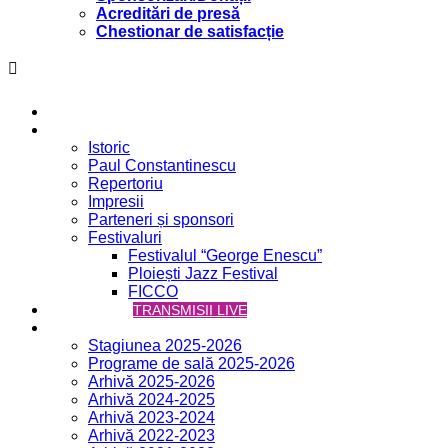
Acreditări de presă
Chestionar de satisfacție
Acasă
Filarmonica
Istoric
Paul Constantinescu
Repertoriu
Impresii
Parteneri și sponsori
Festivaluri
Festivalul “George Enescu”
Ploiești Jazz Festival
FICCO
VCH ONLINE
TRANSMISII LIVE
Concerte
Stagiunea 2025-2026
Programe de sală 2025-2026
Arhivă 2025-2026
Arhivă 2024-2025
Arhivă 2023-2024
Arhivă 2022-2023