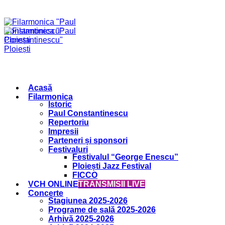
Acasă
Filarmonica
Istoric
Paul Constantinescu
Repertoriu
Impresii
Parteneri și sponsori
Festivaluri
Festivalul “George Enescu”
Ploiești Jazz Festival
FICCO
VCH ONLINE
TRANSMISII LIVE
Concerte
Stagiunea 2025-2026
Programe de sală 2025-2026
Arhivă 2025-2026