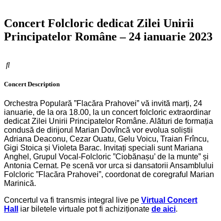
Concert Folcloric dedicat Zilei Unirii
Principatelor Române – 24 ianuarie 2023
Concert
Description
Orchestra Populară ”Flacăra Prahovei” vă invită marți, 24
ianuarie, de la ora 18.00, la un concert folcloric extraordinar
dedicat Zilei Unirii Principatelor Române. Alături de formația
condusă de dirijorul Marian Dovîncă vor evolua soliștii
Adriana Deaconu, Cezar Ouatu, Gelu Voicu, Traian Frîncu,
Gigi Stoica și Violeta Barac. Invitați speciali sunt Mariana
Anghel, Grupul Vocal-Folcloric ”Ciobănașu’ de la munte” și
Antonia Cernat. Pe scenă vor urca si dansatorii Ansamblului
Folcloric ”Flacăra Prahovei”, coordonat de coregraful Marian
Marinică.
Concertul va fi transmis integral live pe
Virtual Concert
Hall
iar biletele virtuale pot fi achiziționate
de aici
.