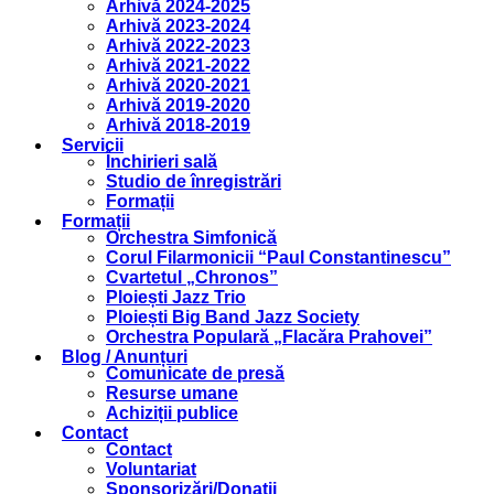
Arhivă 2024-2025
Arhivă 2023-2024
Arhivă 2022-2023
Arhivă 2021-2022
Arhivă 2020-2021
Arhivă 2019-2020
Arhivă 2018-2019
Servicii
Închirieri sală
Studio de înregistrări
Formații
Formații
Orchestra Simfonică
Corul Filarmonicii “Paul Constantinescu”
Cvartetul „Chronos”
Ploiești Jazz Trio
Ploiești Big Band Jazz Society
Orchestra Populară „Flacăra Prahovei”
Blog / Anunțuri
Comunicate de presă
Resurse umane
Achiziții publice
Contact
Contact
Voluntariat
Sponsorizări/Donații