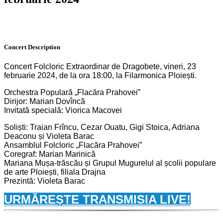
Concert
Description
Concert Folcloric Extraordinar de Dragobete, vineri, 23
februarie 2024, de la ora 18:00, la Filarmonica Ploiești.
Orchestra Populară „Flacăra Prahovei”
Dirijor: Marian Dovîncă
Invitată specială: Viorica Macovei
Soliști: Traian Frîncu, Cezar Ouatu, Gigi Stoica, Adriana
Deaconu și Violeta Barac
Ansamblul Folcloric „Flacăra Prahovei”
Coregraf: Marian Marinică
Mariana Mușa-trăscău și Grupul Mugurelul al școlii populare
de arte Ploiești, filiala Drajna
Prezintă: Violeta Barac
URMĂREȘTE TRANSMISIA LIVE!