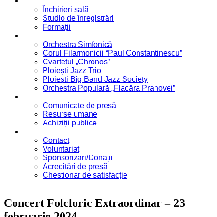
Servicii
Închirieri sală
Studio de înregistrări
Formații
Formații
Orchestra Simfonică
Corul Filarmonicii “Paul Constantinescu”
Cvartetul „Chronos”
Ploiești Jazz Trio
Ploiești Big Band Jazz Society
Orchestra Populară „Flacăra Prahovei”
Blog / Anunțuri
Comunicate de presă
Resurse umane
Achiziții publice
Contact
Contact
Voluntariat
Sponsorizări/Donații
Acreditări de presă
Chestionar de satisfacție
Concert Folcloric Extraordinar – 23
februarie 2024