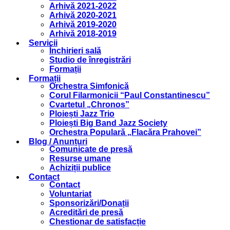
Arhivă 2021-2022
Arhivă 2020-2021
Arhivă 2019-2020
Arhivă 2018-2019
Servicii
Închirieri sală
Studio de înregistrări
Formații
Formații
Orchestra Simfonică
Corul Filarmonicii “Paul Constantinescu”
Cvartetul „Chronos”
Ploiești Jazz Trio
Ploiești Big Band Jazz Society
Orchestra Populară „Flacăra Prahovei”
Blog / Anunțuri
Comunicate de presă
Resurse umane
Achiziții publice
Contact
Contact
Voluntariat
Sponsorizări/Donații
Acreditări de presă
Chestionar de satisfacție