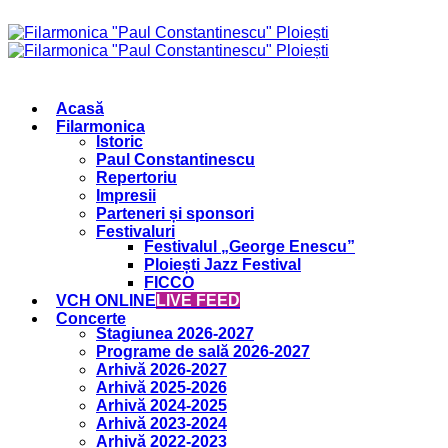
Acasă
Filarmonica
Istoric
Paul Constantinescu
Repertoriu
Impresii
Parteneri și sponsori
Festivaluri
Festivalul „George Enescu”
Ploiești Jazz Festival
FICCO
VCH ONLINE
LIVE FEED
Concerte
Stagiunea 2026-2027
Programe de sală 2026-2027
Arhivă 2026-2027
Arhivă 2025-2026
Arhivă 2024-2025
Arhivă 2023-2024
Arhivă 2022-2023