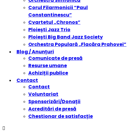
Orchestra Simfonică
Corul Filarmonicii “Paul
Constantinescu”
Cvartetul „Chronos”
Ploiești Jazz Trio
Ploiești Big Band Jazz Society
Orchestra Populară „Flacăra Prahovei”
Blog / Anunțuri
Comunicate de presă
Resurse umane
Achiziții publice
Contact
Contact
Voluntariat
Sponsorizări/Donații
Acreditări de presă
Chestionar de satisfacție