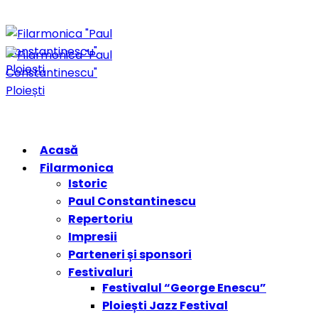
Acasă
Filarmonica
Istoric
Paul Constantinescu
Repertoriu
Impresii
Parteneri și sponsori
Festivaluri
Festivalul “George Enescu”
Ploiești Jazz Festival