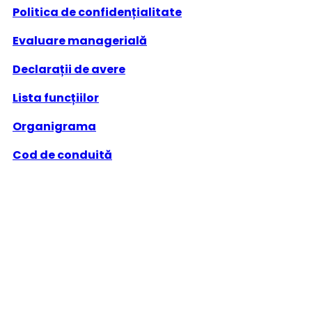
Politica de confidențialitate
Evaluare managerială
Declarații de avere
Lista funcțiilor
Organigrama
Cod de conduită
Aderare SNA
Transparență instituțională
Avizier online
Bibliotecă artistică
Bibliotecă transparență