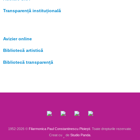
Transparență instituțională
Avizier online
Bibliotecă artistică
Bibliotecă transparență
1952-2026 ©
Filarmonica Paul Constantinescu Ploiești
. Toate drepturile rezervate.
Creat cu
de
Studio Panda
.