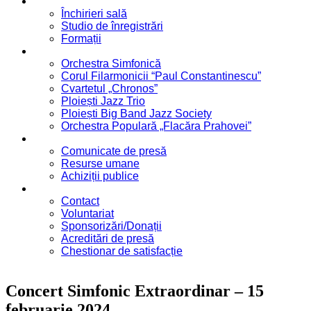
Servicii
Închirieri sală
Studio de înregistrări
Formații
Formații
Orchestra Simfonică
Corul Filarmonicii “Paul Constantinescu”
Cvartetul „Chronos”
Ploiești Jazz Trio
Ploiești Big Band Jazz Society
Orchestra Populară „Flacăra Prahovei”
Blog / Anunțuri
Comunicate de presă
Resurse umane
Achiziții publice
Contact
Contact
Voluntariat
Sponsorizări/Donații
Acreditări de presă
Chestionar de satisfacție
Concert Simfonic Extraordinar – 15
februarie 2024