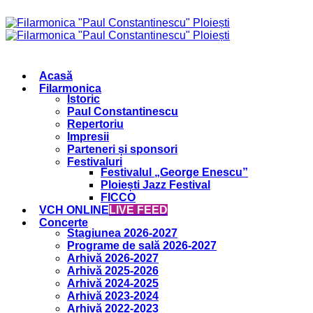
Acasă
Filarmonica
Istoric
Paul Constantinescu
Repertoriu
Impresii
Parteneri și sponsori
Festivaluri
Festivalul „George Enescu”
Ploiești Jazz Festival
FICCO
VCH ONLINE
LIVE FEED
Concerte
Stagiunea 2026-2027
Programe de sală 2026-2027
Arhivă 2026-2027
Arhivă 2025-2026
Arhivă 2024-2025
Arhivă 2023-2024
Arhivă 2022-2023