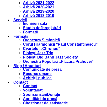
Arhivă 2021-2022
Arhivă 2020-2021
Arhivă 2019-2020
Arhivă 2018-2019
Servicii
Închirieri sală
Studio de înregistrări
Formații
Formații
Orchestra Simfonică
Corul Filarmonicii “Paul Constantinescu”
Cvartetul „Chronos”
Ploiești Jazz Trio
Ploiești Big Band Jazz Society
Orchestra Populară „Flacăra Prahovei”
Blog / Anunțuri
Comunicate de presă
Resurse umane
Achiziții publice
Contact
Contact
Voluntariat
Sponsorizări/Donații
Acreditări de presă
Chestionar de satisfacție