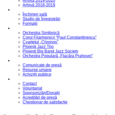
Arhivă 2019-2020
Arhivă 2018-2019
Servicii
Închirieri sală
Studio de înregistrări
Formații
Formații
Orchestra Simfonică
Corul Filarmonicii “Paul Constantinescu”
Cvartetul „Chronos”
Ploiești Jazz Trio
Ploiești Big Band Jazz Society
Orchestra Populară „Flacăra Prahovei”
Blog / Anunțuri
Comunicate de presă
Resurse umane
Achiziții publice
Contact
Contact
Voluntariat
Sponsorizări/Donații
Acreditări de presă
Chestionar de satisfacție