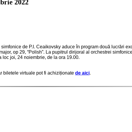
brie 2022
lor simfonice de P.I. Ceaikovsky aduce în program două lucrări ex
 major, op 29, “Polish”. La pupitrul dirijoral al orchestrei simfon
 loc joi, 24 noiembrie, de la ora 19.00.
r biletele virtuale pot fi achiziționate
de aici
.