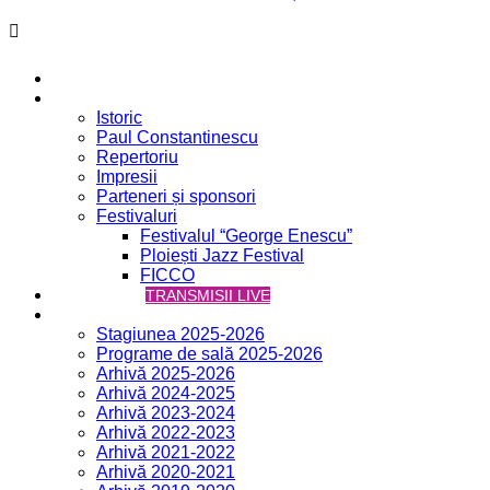
Acasă
Filarmonica
Istoric
Paul Constantinescu
Repertoriu
Impresii
Parteneri și sponsori
Festivaluri
Festivalul “George Enescu”
Ploiești Jazz Festival
FICCO
VCH ONLINE
TRANSMISII LIVE
Concerte
Stagiunea 2025-2026
Programe de sală 2025-2026
Arhivă 2025-2026
Arhivă 2024-2025
Arhivă 2023-2024
Arhivă 2022-2023
Arhivă 2021-2022
Arhivă 2020-2021