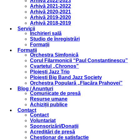
Arhivă 2022-2023
Arhivă 2021-2022
Arhivă 2020-2021
Arhivă 2019-2020
Arhivă 2018-2019
Servicii
Închirieri sală
Studio de înregistrări
Formații
Formații
Orchestra Simfonică
Corul Filarmonicii “Paul Constantinescu”
Cvartetul „Chronos”
Ploiești Jazz Trio
Ploiești Big Band Jazz Society
Orchestra Populară „Flacăra Prahovei”
Blog / Anunțuri
Comunicate de presă
Resurse umane
Achiziții publice
Contact
Contact
Voluntariat
Sponsorizări/Donații
Acreditări de presă
Chestionar de satisfacție