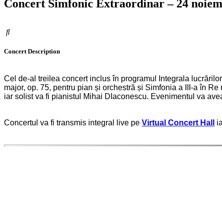
Concert Simfonic Extraordinar – 24 noiem
Concert
Description
Cel de-al treilea concert inclus în programul Integrala lucrări
major, op. 75, pentru pian și orchestră și Simfonia a III-a în Re
iar solist va fi pianistul Mihai DIaconescu. Evenimentul va avea
Concertul va fi transmis integral live pe
Virtual Concert Hall
ia