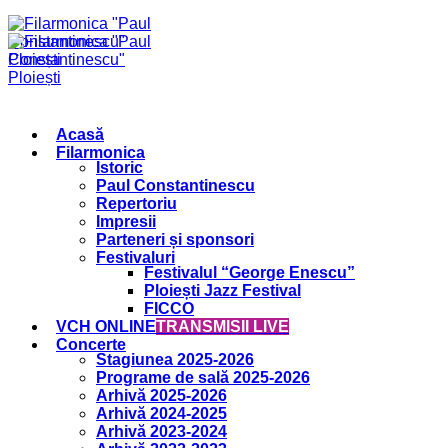
Acasă
Filarmonica
Istoric
Paul Constantinescu
Repertoriu
Impresii
Parteneri și sponsori
Festivaluri
Festivalul “George Enescu”
Ploiești Jazz Festival
FICCO
VCH ONLINE
TRANSMISII LIVE
Concerte
Stagiunea 2025-2026
Programe de sală 2025-2026
Arhivă 2025-2026
Arhivă 2024-2025
Arhivă 2023-2024