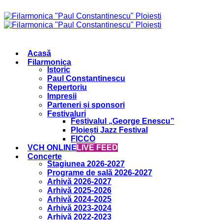
Acasă
Filarmonica
Istoric
Paul Constantinescu
Repertoriu
Impresii
Parteneri și sponsori
Festivaluri
Festivalul „George Enescu”
Ploiești Jazz Festival
FICCO
VCH ONLINE
LIVE FEED
Concerte
Stagiunea 2026-2027
Programe de sală 2026-2027
Arhivă 2026-2027
Arhivă 2025-2026
Arhivă 2024-2025
Arhivă 2023-2024
Arhivă 2022-2023