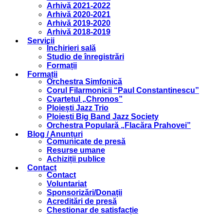
Arhivă 2021-2022
Arhivă 2020-2021
Arhivă 2019-2020
Arhivă 2018-2019
Servicii
Închirieri sală
Studio de înregistrări
Formații
Formații
Orchestra Simfonică
Corul Filarmonicii “Paul Constantinescu”
Cvartetul „Chronos”
Ploiești Jazz Trio
Ploiești Big Band Jazz Society
Orchestra Populară „Flacăra Prahovei”
Blog / Anunțuri
Comunicate de presă
Resurse umane
Achiziții publice
Contact
Contact
Voluntariat
Sponsorizări/Donații
Acreditări de presă
Chestionar de satisfacție