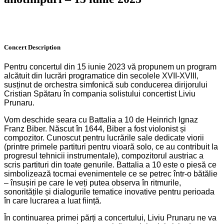
Concert
Description
Pentru concertul din 15 iunie 2023 vă propunem un program
alcătuit din lucrări programatice din secolele XVII-XVIII,
susținut de orchestra simfonică sub conducerea dirijorului
Cristian Spătaru în compania solistului concertist Liviu
Prunaru.
Vom deschide seara cu Battalia a 10 de Heinrich Ignaz
Franz Biber. Născut în 1644, Biber a fost violonist și
compozitor. Cunoscut pentru lucrările sale dedicate viorii
(printre primele partituri pentru vioară solo, ce au contribuit la
progresul tehnicii instrumentale), compozitorul austriac a
scris partituri din toate genurile. Battalia a 10 este o piesă ce
simbolizează tocmai evenimentele ce se petrec într-o bătălie
– însușiri pe care le veți putea observa în ritmurile,
sonoritățile și dialogurile tematice inovative pentru perioada
în care lucrarea a luat ființă.
În continuarea primei părți a concertului, Liviu Prunaru ne va