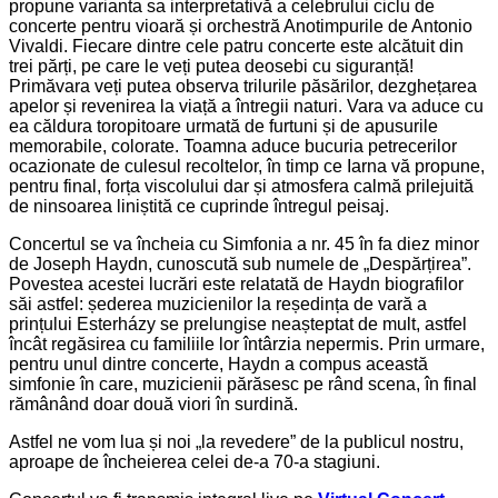
propune varianta sa interpretativă a celebrului ciclu de
concerte pentru vioară și orchestră Anotimpurile de Antonio
Vivaldi. Fiecare dintre cele patru concerte este alcătuit din
trei părți, pe care le veți putea deosebi cu siguranță!
Primăvara veți putea observa trilurile păsărilor, dezghețarea
apelor și revenirea la viață a întregii naturi. Vara va aduce cu
ea căldura toropitoare urmată de furtuni și de apusurile
memorabile, colorate. Toamna aduce bucuria petrecerilor
ocazionate de culesul recoltelor, în timp ce Iarna vă propune,
pentru final, forța viscolului dar și atmosfera calmă prilejuită
de ninsoarea liniștită ce cuprinde întregul peisaj.
Concertul se va încheia cu Simfonia a nr. 45 în fa diez minor
de Joseph Haydn, cunoscută sub numele de „Despărțirea”.
Povestea acestei lucrări este relatată de Haydn biografilor
săi astfel: șederea muzicienilor la reședința de vară a
prințului Esterházy se prelungise neașteptat de mult, astfel
încât regăsirea cu familiile lor întârzia nepermis. Prin urmare,
pentru unul dintre concerte, Haydn a compus această
simfonie în care, muzicienii părăsesc pe rând scena, în final
rămânând doar două viori în surdină.
Astfel ne vom lua și noi „la revedere” de la publicul nostru,
aproape de încheierea celei de-a 70-a stagiuni.