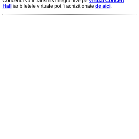
Concertul va fi transmis integral live pe
Virtual Concert
Hall
iar biletele virtuale pot fi achiziționate
de aici
.