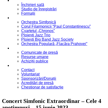
Servicii
Închirieri sală
Studio de înregistrări
Formații
Formații
Orchestra Simfonică
Corul Filarmonicii “Paul Constantinescu”
Cvartetul „Chronos”
Ploiești Jazz Trio
Ploiești Big Band Jazz Society
Orchestra Populară „Flacăra Prahovei”
Blog / Anunțuri
Comunicate de presă
Resurse umane
Achiziții publice
Contact
Contact
Voluntariat
Sponsorizări/Donații
Acreditări de presă
Chestionar de satisfacție
Concert Simfonic Extraordinar – Cele 4
anotimpuri – 15 iunie 2023