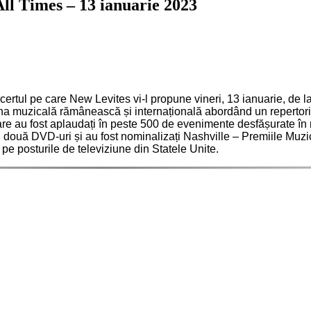
ll Times – 13 ianuarie 2023
rtul pe care New Levites vi-l propune vineri, 13 ianuarie, de la 
a muzicală rămânească și internațională abordând un repertoriu 
are au fost aplaudați în peste 500 de evenimente desfășurate în ma
 și două DVD-uri și au fost nominalizați Nashville – Premiile Muz
pe posturile de televiziune din Statele Unite.