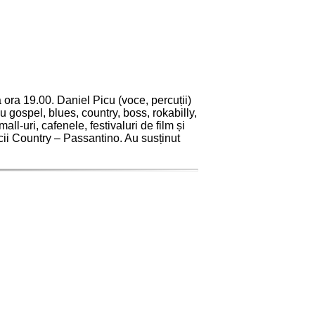
ora 19.00. Daniel Picu (voce, percuții)
gospel, blues, country, boss, rokabilly,
ll-uri, cafenele, festivaluri de film și
icii Country – Passantino. Au susținut