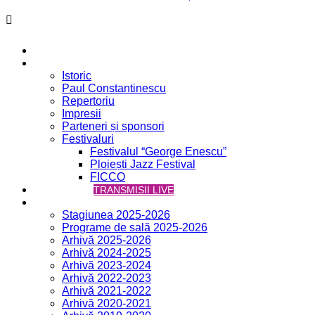
Acasă
Filarmonica
Istoric
Paul Constantinescu
Repertoriu
Impresii
Parteneri și sponsori
Festivaluri
Festivalul “George Enescu”
Ploiești Jazz Festival
FICCO
VCH ONLINE
TRANSMISII LIVE
Concerte
Stagiunea 2025-2026
Programe de sală 2025-2026
Arhivă 2025-2026
Arhivă 2024-2025
Arhivă 2023-2024
Arhivă 2022-2023
Arhivă 2021-2022
Arhivă 2020-2021