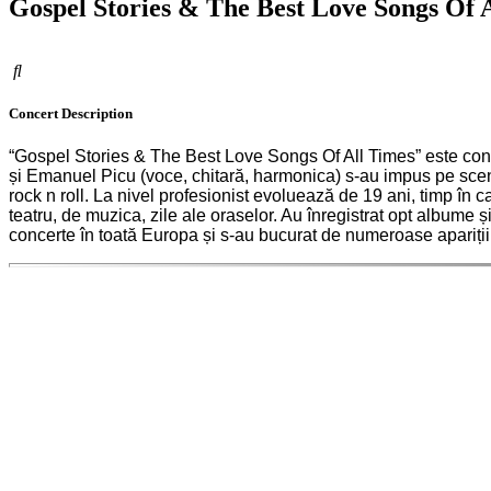
Gospel Stories & The Best Love Songs Of A
Concert
Description
“Gospel Stories & The Best Love Songs Of All Times” este conce
și Emanuel Picu (voce, chitară, harmonica) s-au impus pe scen
rock n roll. La nivel profesionist evoluează de 19 ani, timp în c
teatru, de muzica, zile ale oraselor. Au înregistrat opt albume
concerte în toată Europa și s-au bucurat de numeroase apariții 