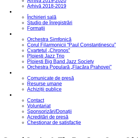
Arhivă 2019-2020
Arhivă 2018-2019
Servicii
Închirieri sală
Studio de înregistrări
Formații
Formații
Orchestra Simfonică
Corul Filarmonicii “Paul Constantinescu”
Cvartetul „Chronos”
Ploiești Jazz Trio
Ploiești Big Band Jazz Society
Orchestra Populară „Flacăra Prahovei”
Blog / Anunțuri
Comunicate de presă
Resurse umane
Achiziții publice
Contact
Contact
Voluntariat
Sponsorizări/Donații
Acreditări de presă
Chestionar de satisfacție