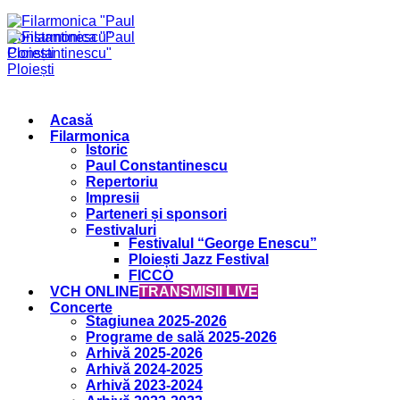
Acasă
Filarmonica
Istoric
Paul Constantinescu
Repertoriu
Impresii
Parteneri și sponsori
Festivaluri
Festivalul “George Enescu”
Ploiești Jazz Festival
FICCO
VCH ONLINE
TRANSMISII LIVE
Concerte
Stagiunea 2025-2026
Programe de sală 2025-2026
Arhivă 2025-2026
Arhivă 2024-2025
Arhivă 2023-2024