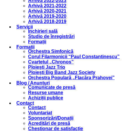
Arhivă 2022-2023
Arhivă 2021-2022
Arhivă 2020-2021
Arhivă 2019-2020
Arhivă 2018-2019
Servicii
Închirieri sală
Studio de înregistrări
Formații
Formații
Orchestra Simfonică
Corul Filarmonicii “Paul Constantinescu”
Cvartetul „Chronos”
Ploiești Jazz Trio
Ploiești Big Band Jazz Society
Orchestra Populară „Flacăra Prahovei”
Blog / Anunțuri
Comunicate de presă
Resurse umane
Achiziții publice
Contact
Contact
Voluntariat
Sponsorizări/Donații
Acreditări de presă
Chestionar de satisfacție