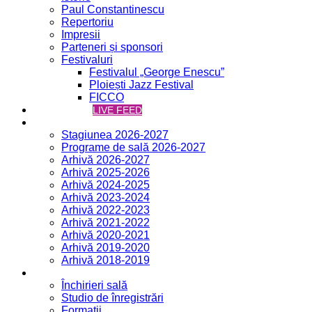
Paul Constantinescu
Repertoriu
Impresii
Parteneri și sponsori
Festivaluri
Festivalul „George Enescu”
Ploiești Jazz Festival
FICCO
VCH ONLINE
LIVE FEED
Concerte
Stagiunea 2026-2027
Programe de sală 2026-2027
Arhivă 2026-2027
Arhivă 2025-2026
Arhivă 2024-2025
Arhivă 2023-2024
Arhivă 2022-2023
Arhivă 2021-2022
Arhivă 2020-2021
Arhivă 2019-2020
Arhivă 2018-2019
Servicii
Închirieri sală
Studio de înregistrări
Formații