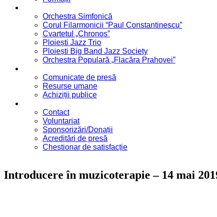
Formații
Orchestra Simfonică
Corul Filarmonicii “Paul Constantinescu”
Cvartetul „Chronos”
Ploiești Jazz Trio
Ploiești Big Band Jazz Society
Orchestra Populară „Flacăra Prahovei”
Blog / Anunțuri
Comunicate de presă
Resurse umane
Achiziții publice
Contact
Contact
Voluntariat
Sponsorizări/Donații
Acreditări de presă
Chestionar de satisfacție
Introducere în muzicoterapie – 14 mai 201