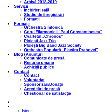
Arhivă 2018-2019
Servicii
Închirieri sală
Studio de înregistrări
Formații
Formații
Orchestra Simfonică
Corul Filarmonicii “Paul Constantinescu”
Cvartetul „Chronos”
Ploiești Jazz Trio
Ploiești Big Band Jazz Society
Orchestra Populară „Flacăra Prahovei”
Blog / Anunțuri
Comunicate de presă
Resurse umane
Achiziții publice
Contact
Contact
Voluntariat
Sponsorizări/Donații
Acreditări de presă
Chestionar de satisfacție
Acasă
Filarmonica
Istoric