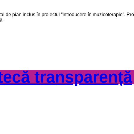
l de pian inclus în proiectul ”Introducere în muzicoterapie”. Pr
ă.
otecă transparență