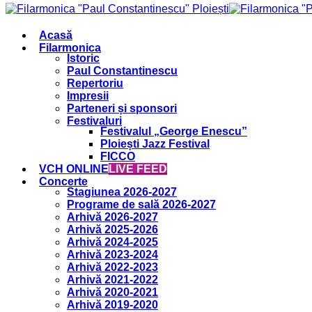
Acasă
Filarmonica
Istoric
Paul Constantinescu
Repertoriu
Impresii
Parteneri și sponsori
Festivaluri
Festivalul „George Enescu”
Ploiești Jazz Festival
FICCO
VCH ONLINE
LIVE FEED
Concerte
Stagiunea 2026-2027
Programe de sală 2026-2027
Arhivă 2026-2027
Arhivă 2025-2026
Arhivă 2024-2025
Arhivă 2023-2024
Arhivă 2022-2023
Arhivă 2021-2022
Arhivă 2020-2021
Arhivă 2019-2020