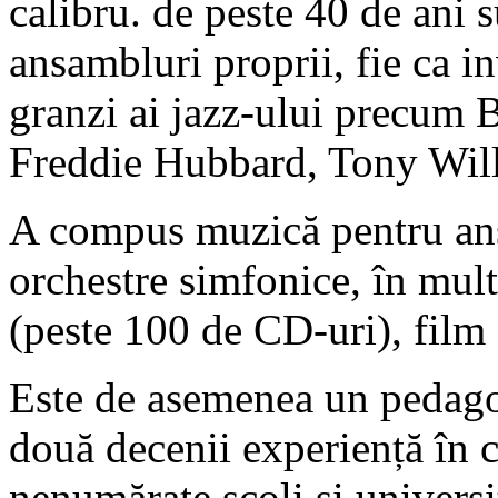
calibru. de peste 40 de ani s
ansambluri proprii, fie ca i
granzi ai jazz-ului precum 
Freddie Hubbard, Tony Wil
A compus muzică pentru ans
orchestre simfonice, în multe
(peste 100 de CD-uri), film 
Este de asemenea un pedago
două decenii experiență în ca
nenumărate școli și universit