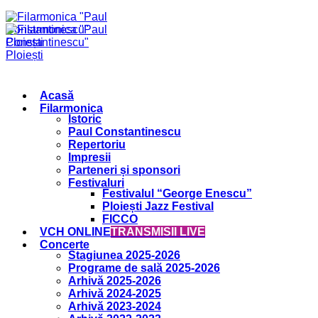
Acasă
Filarmonica
Istoric
Paul Constantinescu
Repertoriu
Impresii
Parteneri și sponsori
Festivaluri
Festivalul “George Enescu”
Ploiești Jazz Festival
FICCO
VCH ONLINE
TRANSMISII LIVE
Concerte
Stagiunea 2025-2026
Programe de sală 2025-2026
Arhivă 2025-2026
Arhivă 2024-2025
Arhivă 2023-2024