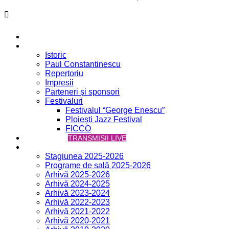
Acasă
Filarmonica
Istoric
Paul Constantinescu
Repertoriu
Impresii
Parteneri și sponsori
Festivaluri
Festivalul “George Enescu”
Ploiești Jazz Festival
FICCO
VCH ONLINE
TRANSMISII LIVE
Concerte
Stagiunea 2025-2026
Programe de sală 2025-2026
Arhivă 2025-2026
Arhivă 2024-2025
Arhivă 2023-2024
Arhivă 2022-2023
Arhivă 2021-2022
Arhivă 2020-2021