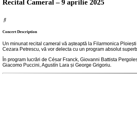
Recital Cameral – 9 aprilie 2025
Concert
Description
Un minunat recital cameral vă așteaptă la Filarmonica Ploiești
Cezara Petrescu, vă vor delecta cu un program absolut superb
În program lucrări de César Franck, Giovanni Battista Pergol
Giacomo Puccini, Agustín Lara și George Grigoriu.