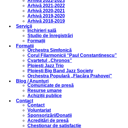
Arhivă 2022-2023
Arhivă 2021-2022
Arhivă 2020-2021
Arhivă 2019-2020
Arhivă 2018-2019
Servicii
Închirieri sală
Studio de înregistrări
Formații
Formații
Orchestra Simfonică
Corul Filarmonicii “Paul Constantinescu”
Cvartetul „Chronos”
Ploiești Jazz Trio
Ploiești Big Band Jazz Society
Orchestra Populară „Flacăra Prahovei”
Blog / Anunțuri
Comunicate de presă
Resurse umane
Achiziții publice
Contact
Contact
Voluntariat
Sponsorizări/Donații
Acreditări de presă
Chestionar de satisfacție