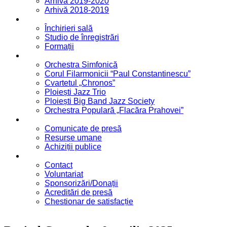
Arhivă 2019-2020
Arhivă 2018-2019
Servicii
Închirieri sală
Studio de înregistrări
Formații
Formații
Orchestra Simfonică
Corul Filarmonicii “Paul Constantinescu”
Cvartetul „Chronos”
Ploiești Jazz Trio
Ploiești Big Band Jazz Society
Orchestra Populară „Flacăra Prahovei”
Blog / Anunțuri
Comunicate de presă
Resurse umane
Achiziții publice
Contact
Contact
Voluntariat
Sponsorizări/Donații
Acreditări de presă
Chestionar de satisfacție