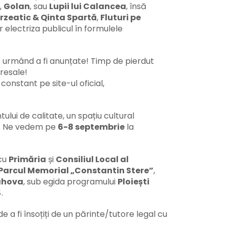
,
Golan
, sau
Lupii lui Calancea
, însă
rzeatic & Qinta Spartă
,
Fluturi pe
 electriza publicul în formulele
me urmând a fi anunțate! Timp de pierdut
resale!
constant pe site-ul oficial,
lui de calitate, un spațiu cultural
ate. Ne vedem pe
6-8 septembrie
la
 cu
Primăria
și
Consiliul Local al
Parcul Memorial „Constantin Stere”
,
ahova
, sub egida programului
Ploiești
.
de a fi însoțiți de un părinte/tutore legal cu