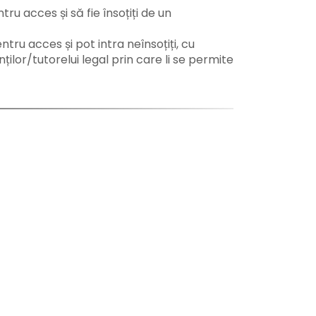
ntru acces și să fie însoțiți de un
entru acces și pot intra neînsoțiți, cu
ilor/tutorelui legal prin care li se permite