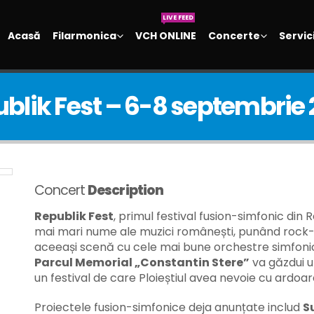
LIVE FEED
Acasă
Filarmonica
VCH ONLINE
Concerte
Servici
blik Fest – 6-8 septembrie
Concert
Description
Republik Fest
, primul festival fusion-simfonic din 
mai mari nume ale muzici românești, punând rock-u
aceeași scenă cu cele mai bune orchestre simfonic
Parcul Memorial „Constantin Stere”
va găzdui un
un festival de care Ploieștiul avea nevoie cu ardoar
Proiectele fusion-simfonice deja anunțate includ
S