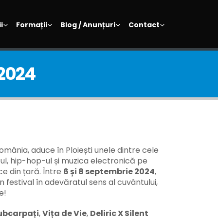
i
Formații
Blog / Anunțuri
Contact
 2024
România, aduce în Ploiești unele dintre cele
l, hip-hop-ul și muzica electronică pe
e din țară. Între
6 și 8 septembrie 2024
,
 festival în adevăratul sens al cuvântului,
e!
ubcarpați
,
Vița de Vie
,
Deliric X Silent