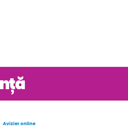
ență
Avizier online