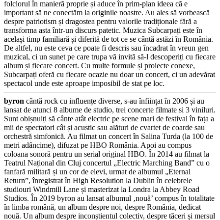
folclorul în manieră proprie și aduce în prim-plan ideea că e
important să ne conectăm la originile noastre. Au ales să vorbească
despre patriotism și dragostea pentru valorile tradiționale fără a
transforma asta într-un discurs patetic. Muzica Subcarpați este în
același timp familiară și diferită de tot ce se cântă astăzi în România.
De altfel, nu este ceva ce poate fi descris sau încadrat în vreun gen
muzical, ci un sunet pe care trupa vă invită să-l descoperiți cu fiecare
album și fiecare concert. Cu multe formule și proiecte conexe,
Subcarpați oferă cu fiecare ocazie nu doar un concert, ci un adevărat
spectacol unde este aproape imposibil de stat pe loc.
byron
cântă rock cu influențe diverse, s-au înființat în 2006 și au
lansat de atunci 8 albume de studio, trei concerte filmate si 3 viniluri.
Sunt obișnuiți să cânte atât electric pe scene mari de festival în fața a
mii de spectatori cât și acustic sau alături de cvartet de coarde sau
orchestră simfonică. Au filmat un concert în Salina Turda (la 100 de
metri adâncime), difuzat pe HBO România. Apoi au compus
coloana sonoră pentru un serial original HBO. În 2014 au filmat la
Teatrul Național din Cluj concertul „Electric Marching Band” cu o
fanfară militară și un cor de elevi, urmat de albumul „Eternal
Return”, înregistrat în High Resolution la Dublin în celebrele
studiouri Windmill Lane și masterizat la Londra la Abbey Road
Studios. În 2019 byron au lansat albumul ‚nouă’ compus în totalitate
în limba română, un album despre noi, despre România, dedicat
nouă. Un album despre inconștientul colectiv, despre tăceri și mersul