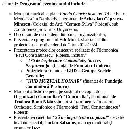
culturale.
Programul evenimentului include:
Moment muzical la pian:
Rondo Capriccioso, op. 14
de Felix
Mendelssohn Bartholdy, interpretat de
Sebastian Căpraru-
Minescu
(Colegiul de Artă "Carmen Sylva" Ploiești), sub
coordonarea prof. Irina Ungureanu;
Discursuri de deschidere din partea organizatorilor;
Prezentarea programului
EduMusik
și a statisticilor
proiectelor educative derulate între 2022-2024;
Prezentarea proiectelor educative realizate de Filarmonica
"Paul Constantinescu" Ploiești, inclusiv:
"176 de trepte către Comunitate, Succes,
Performanță
"
(finanțat de
Fundația Timken
);
Proiectele susținute de
BRD – Groupe Societe
Generale
;
"HUB MUZICAL HOINAR
"
(finanțat de
Fundația
Comunitară Prahova
);
Moment artistic de percuție susținut de copiii de la
Organizația Comunitară "Concordia",
coordonați de
Teodora Banu Nistoroiu
, artist instrumentist în cadrul
Orchestrei Simfonice a Filarmonicii "Paul Constantinescu"
Ploiești;
Prezentarea caietului
"Să ne împrietenim cu jazzul"
de către
invitatul special,
Lucian Sabados
, manager cultural și
promotor jazz;