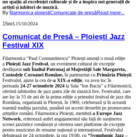
un spațiu al excelenței culturale și de a inspira noi generații de
artiști și iubitori de muzică.
By
filarmonica ploiești
Comunicate de presă
Read more...
15
oct.
15/10/2024
Comunicat de Presă – Ploiești Jazz
Festival XIX
Filarmonica “Paul Constantinescu” Ploiești anunță o nouă ediție
a
Ploiești Jazz Festival
, un eveniment cultural de excepție
desfășurat
sub Înaltul Patronaj al Majestăţii Sale Margareta,
Custodele Coroanei Române,
în parteneriat cu
Primăria Ploiești
.
Festivalul, ajuns la cea de-
a XIX-a ediție
, va avea loc în
perioada
24-27 octombrie 2024
la Sala “Ion Baciu” a Filarmonicii,
oferind iubitorilor de jazz patru zile de muzică live. Festivalul, care
are loc la 55 de ani de la prima ediție a primului festival de jazz din
România, organizată la Ploiești, în 1969, celebrează și în această
toamnă tradiția jazzului, punând un accent deosebit pe promovarea
artiștilor români. Filarmonica Ploiești, membră
a Europe Jazz
Network
, reiterează astfel angajamentul său față de susținerea
scenei jazzistice românești și oferirea unei platforme de excepție
pentru muzicieni de renume național și internațional. Festivalul
debutează pe 24 octombrie, la ora 19:00, cu
“Symphonic Jazz –