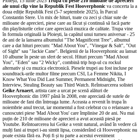
Ploiești, 15 iunie 2025
Trupa cu peste 210 milioane de aprecieri
ale unui clip vine la Republik Fest
Hooverphonic
va concerta la a
doua ediție Republik Fest (5-7 septembrie 2025), în Parcul
Constantin Stere. Un mix de hituri, toate cu zeci și chiar sute de
milioane de aprecieri, piese care au făcut și continuă să facă parte
din playlisturile celor care apreciază muzica de calitate. Trupa vine
în formula originală la Ploiești, la capătul unui turneu aniversar - 25
de ani de la lansarea albumului "The Magnificent Tree", albumul
care a dat hituri precum: "Mad About You", "Vinegar & Salt", "Out
of Sight" sau "Jackie Cane". Belgienii de la Hooverphonic au lansat
10 albume în peste un sfert de secol. Hituri precum "Mad About
You", "Eden" sau "2 Wicky", combină trip hop-ul cu rockul
alternativ și cu muzica electronică. Piesele trupei au fost incluse pe
soundtrack-urile multor filme precum CSI, La Femme Nikita, I
Know What You Did Last Summer, Permanent Midnight, The
Interview, Stealing Beauty sau Third Watch. Reîntoarcerea solistei
Geike Arnaert
, artista care a urcat pe scenă alături de
Hooverphonic din 1997 până în 2008, este apreciată de sutele de
milioane de fani din întreaga lume. Aceasta a revenit în trupa în
noiembrie anul trecut, iar momentul a fost celebrat cu o relansare a
cunoscutei piese 'Mad About You' care împlinise 20 de ani. Nu mai
puțin de 210 de milioane de aprecieri a avut această piesă pe
Youtube. Reîntoarcerea lui Geike a venit natural, având în vedere că
mulți fani ai trupei i-au simtit lipsa, considerând că Hooverphonic nu
poate exista fără ea. Poți fi și tu parte a acestui eveniment