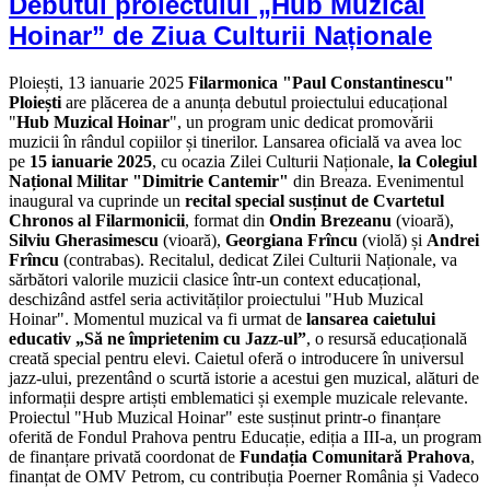
Debutul proiectului „Hub Muzical
Hoinar” de Ziua Culturii Naționale
Ploiești, 13 ianuarie 2025
Filarmonica "Paul Constantinescu"
Ploiești
are plăcerea de a anunța debutul proiectului educațional
"
Hub Muzical Hoinar
", un program unic dedicat promovării
muzicii în rândul copiilor și tinerilor. Lansarea oficială va avea loc
pe
15 ianuarie 2025
, cu ocazia Zilei Culturii Naționale,
la Colegiul
Național Militar "Dimitrie Cantemir"
din Breaza. Evenimentul
inaugural va cuprinde un
recital special susținut de Cvartetul
Chronos
al Filarmonicii
, format din
Ondin Brezeanu
(vioară),
Silviu Gherasimescu
(vioară),
Georgiana Frîncu
(violă) și
Andrei
Frîncu
(contrabas). Recitalul, dedicat Zilei Culturii Naționale, va
sărbători valorile muzicii clasice într-un context educațional,
deschizând astfel seria activităților proiectului "Hub Muzical
Hoinar". Momentul muzical va fi urmat de
lansarea caietului
educativ „Să ne împrietenim cu Jazz-ul”
, o resursă educațională
creată special pentru elevi. Caietul oferă o introducere în universul
jazz-ului, prezentând o scurtă istorie a acestui gen muzical, alături de
informații despre artiști emblematici și exemple muzicale relevante.
Proiectul "Hub Muzical Hoinar" este susținut printr-o finanțare
oferită de Fondul Prahova pentru Educație, ediția a III-a, un program
de finanțare privată coordonat de
Fundația Comunitară Prahova
,
finanțat de OMV Petrom, cu contribuția Poerner România și Vadeco