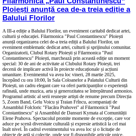
Filarmonica „Paul Constantinescu”
Ploiești anunță cea de-a treia ediție a
Balului Florilor
A III-a ediție a Balului Florilor, un eveniment caritabil dedicat artei,
culturii și educației. Filarmonica "Paul Constantinescu" Ploiești
anunță organizarea celei de-a treia ediții a Balului Florilor, un
eveniment emblematic dedicat artei, culturii și sprijinului comunitar.
Organizatorii, Clubul Rotary Ploiești și Filarmonica "Paul
Constantinescu" Ploiești, marchează prin această ediție un moment
special: 30 de ani de activitate ai Clubului Rotary Ploiești, trei
decenii de implicare activă în proiecte educaționale și acțiuni
umanitare. Evenimentul va avea loc vineri, 28 martie 2025,
începând cu ora 18:00, în Sala Coloanelor a Palatului Culturii din
Ploiești, un cadru elegant care va oferi participanților o experiență
rafinată, unde muzica, arta și generozitatea se întrepătrund armonios.
Programul artistic al serii reunește artiști de renume precum Direcția
5, Zoom Band, Gelu Voicu și Traian Frîncu, acompaniați de
Ansamblul Folcloric "Flacăra Prahovei" al Filarmonicii "Paul
Constantinescu" și Ansamblul de Dansuri Kymata al Comunității
Elene Prahova. Spectacolul promite momente de excepție, care vor
aduce pe scenă diversitate culturală și expresie artistică la cel mai
înalt nivel. În cadrul evenimentului va avea loc și o licitație de
obiecte de artă și colecție, unde vor fi disponibile articole unice,