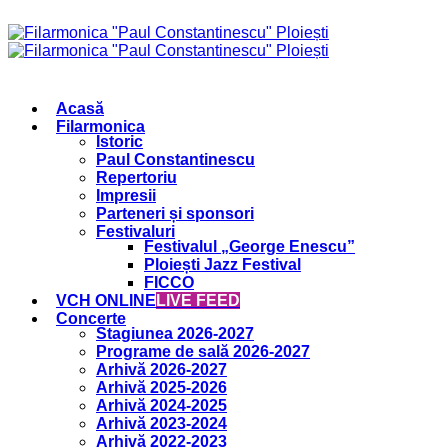
Acasă
Filarmonica
Istoric
Paul Constantinescu
Repertoriu
Impresii
Parteneri și sponsori
Festivaluri
Festivalul „George Enescu”
Ploiești Jazz Festival
FICCO
VCH ONLINE
LIVE FEED
Concerte
Stagiunea 2026-2027
Programe de sală 2026-2027
Arhivă 2026-2027
Arhivă 2025-2026
Arhivă 2024-2025
Arhivă 2023-2024
Arhivă 2022-2023