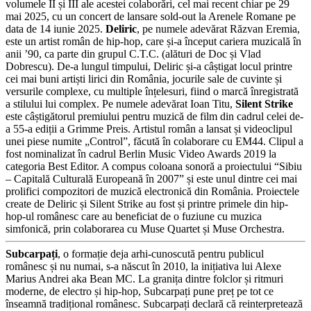
volumele II și III ale acestei colaborări, cel mai recent chiar pe 29
mai 2025, cu un concert de lansare sold-out la Arenele Romane pe
data de 14 iunie 2025.
Deliric
, pe numele adevărat Răzvan Eremia,
este un artist român de hip-hop, care și-a început cariera muzicală în
anii ’90, ca parte din grupul C.T.C. (alături de Doc și Vlad
Dobrescu). De-a lungul timpului, Deliric și-a câștigat locul printre
cei mai buni artiști lirici din România, jocurile sale de cuvinte și
versurile complexe, cu multiple înțelesuri, fiind o marcă înregistrată
a stilului lui complex. Pe numele adevărat Ioan Titu,
Silent Strike
este câștigătorul premiului pentru muzică de film din cadrul celei de-
a 55-a ediții a Grimme Preis. Artistul român a lansat și videoclipul
unei piese numite „Control”, făcută în colaborare cu EM44. Clipul a
fost nominalizat în cadrul Berlin Music Video Awards 2019 la
categoria Best Editor. A compus coloana sonoră a proiectului “Sibiu
– Capitală Culturală Europeană în 2007” și este unul dintre cei mai
prolifici compozitori de muzică electronică din România. Proiectele
create de Deliric și Silent Strike au fost și printre primele din hip-
hop-ul românesc care au beneficiat de o fuziune cu muzica
simfonică, prin colaborarea cu Muse Quartet și Muse Orchestra.
Subcarpați
, o formație deja arhi-cunoscută pentru publicul
românesc și nu numai, s-a născut în 2010, la inițiativa lui Alexe
Marius Andrei aka Bean MC. La granița dintre folclor și ritmuri
moderne, de electro și hip-hop, Subcarpați pune preț pe tot ce
înseamnă tradițional românesc. Subcarpați declară că reinterpretează