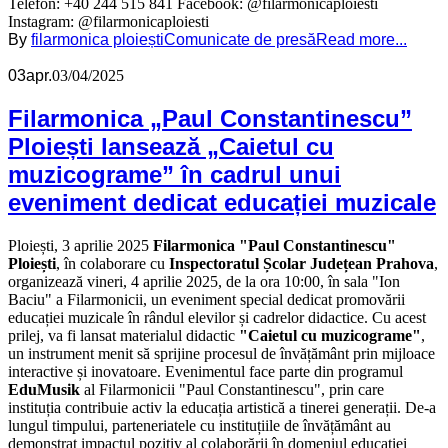
Telefon: +40 244 515 841 Facebook: @filarmonicaploiesti
Instagram: @filarmonicaploiesti
By
filarmonica ploiești
Comunicate de presă
Read more...
03
apr.
03/04/2025
Filarmonica „Paul Constantinescu”
Ploiești lansează „Caietul cu
muzicograme” în cadrul unui
eveniment dedicat educației muzicale
Ploiești, 3 aprilie 2025
Filarmonica "Paul Constantinescu"
Ploiești
, în colaborare cu
Inspectoratul Școlar Județean Prahova
,
organizează vineri, 4 aprilie 2025, de la ora 10:00, în sala "Ion
Baciu" a Filarmonicii, un eveniment special dedicat promovării
educației muzicale în rândul elevilor și cadrelor didactice. Cu acest
prilej, va fi lansat materialul didactic
"Caietul cu muzicograme"
,
un instrument menit să sprijine procesul de învățământ prin mijloace
interactive și inovatoare. Evenimentul face parte din programul
EduMusik
al Filarmonicii "Paul Constantinescu", prin care
instituția contribuie activ la educația artistică a tinerei generații. De-a
lungul timpului, parteneriatele cu instituțiile de învățământ au
demonstrat impactul pozitiv al colaborării în domeniul educației