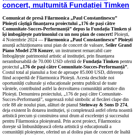
concert, mulțumită Fundației Timken
Comunicat de presă
Filarmonica „Paul Constantinescu”
Ploiești câștigă finanțarea proiectului „176 de pași către
Comunitate-Succes-Performanță” depus la Fundația Timken și
își imbogățește patrimoniul cu un nou pian de concert!
Ploiești,
4 Noiembrie 2024 —
Filarmonica „Paul Constantinescu” Ploiești
anunță achiziționarea unui pian de concert de valoare,
Seiler Grand
Piano Model 278 Konzer
, un instrument remarcabil care
îmbogățește patrimoniul artistic al instituției, prin finanțarea
nerambursabilă de 70.000 USD oferită de
Fundația Timken
pentru
proiectul
„176 de pași către Comunitate-Succes-Performanță”
.
Costul total al pianului a fost de aproape 85.000 USD, diferența
fiind acoperită de Filarmonica Ploiești. Acesta deschide noi
oportunități culturale și educaționale pentru publicul de toate
vârstele, contribuind astfel la dezvoltarea comunității artistice din
Ploiești. Denumirea proiectului, „176 de pași către Comunitate-
Succes-Performanță”, sugerează rolul simbolic al fiecărei clape din
cele 88 ale noului pian, alături de pianul
Steinway & Sons D 274
,
deja existent în dotarea instituției, și completează astfel oferta noastră
artistică precum și construirea unui drum al excelenței și succesului
pentru Filarmonica ploieșteană. Prin acest proiect, Filarmonica
dorește să îmbunătățească oferta artistică și educațională a
comunității ploieștene, oferind un al doilea pian de concert de înaltă