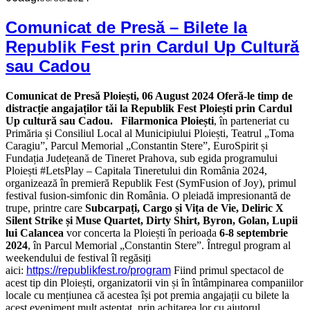
Comunicat de Presă – Bilete la
Republik Fest prin Cardul Up Cultură
sau Cadou
Comunicat de Presă
Ploiești, 06 August 2024
Oferă-le timp de
distracție angajaților tăi la Republik Fest Ploiești
prin Cardul
Up cultură sau Cadou.
Filarmonica Ploiești
, în parteneriat cu
Primăria și Consiliul Local al Municipiului Ploiești, Teatrul „Toma
Caragiu”, Parcul Memorial „Constantin Stere”, EuroSpirit și
Fundația Județeană de Tineret Prahova, sub egida programului
Ploiești #LetsPlay – Capitala Tineretului din România 2024,
organizează în premieră Republik Fest (SymFusion of Joy), primul
festival fusion-simfonic din România. O pleiadă impresionantă de
trupe, printre care
Subcarpați, Cargo și Vița de Vie, Deliric X
Silent Strike și Muse Quartet, Dirty Shirt, Byron, Golan, Lupii
lui Calancea
vor concerta la Ploiești în perioada
6-8 septembrie
2024
, în Parcul Memorial „Constantin Stere”. Întregul program al
weekendului de festival îl regăsiți
aici:
https://republikfest.ro/program
Fiind primul spectacol de
acest tip din Ploiești, organizatorii vin și în întâmpinarea companiilor
locale cu mențiunea că acestea își pot premia angajații cu bilete la
acest eveniment mult așteptat, prin achitarea lor cu ajutorul