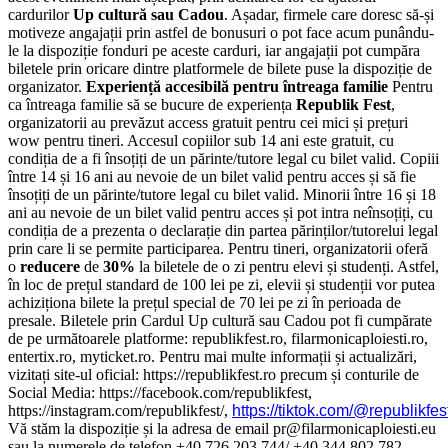
cardurilor
Up cultură sau Cadou
. Așadar, firmele care doresc să-și
motiveze angajații prin astfel de bonusuri o pot face acum punându-
le la dispoziție fonduri pe aceste carduri, iar angajații pot cumpăra
biletele prin oricare dintre platformele de bilete puse la dispoziție de
organizator.
Experiență accesibilă pentru întreaga familie
Pentru
ca întreaga familie să se bucure de experiența
Republik Fest
,
organizatorii au prevăzut access gratuit pentru cei mici și prețuri
wow pentru tineri. Accesul copiilor sub 14 ani este gratuit, cu
condiția de a fi însoțiți de un părinte/tutore legal cu bilet valid. Copiii
între 14 și 16 ani au nevoie de un bilet valid pentru acces și să fie
însoțiți de un părinte/tutore legal cu bilet valid. Minorii între 16 și 18
ani au nevoie de un bilet valid pentru acces și pot intra neînsoțiți, cu
condiția de a prezenta o declarație din partea părinților/tutorelui legal
prin care li se permite participarea. Pentru tineri, organizatorii oferă
o
reducere
de
30%
la biletele de o zi pentru elevi și studenți. Astfel,
în loc de prețul standard de 100 lei pe zi, elevii și studenții vor putea
achiziționa bilete la prețul special de 70 lei pe zi în perioada de
presale. Biletele prin Cardul Up cultură sau Cadou pot fi cumpărate
de pe următoarele platforme: republikfest.ro, filarmonicaploiesti.ro,
entertix.ro, myticket.ro. Pentru mai multe informații și actualizări,
vizitați site-ul oficial: https://republikfest.ro precum și conturile de
Social Media: https://facebook.com/republikfest,
https://instagram.com/republikfest/,
https://tiktok.com/@republikfes
Vă stăm la dispoziție și la adresa de email pr@filarmonicaploiesti.eu
sau la numerele de telefon +40 726 203 744/ +40 344 802 782.