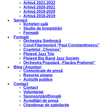
Arhivă 2021-2022
Arhivă 2020-2021
Arhivă 2019-2020
Arhivă 2018-2019
Servicii
Închirieri sală
Studio de înregistrări
Formații
Formații
Orchestra Simfonică
Corul Filarmonicii “Paul Constantinescu”
Cvartetul „Chronos”
Ploiești Jazz Trio
Ploiești Big Band Jazz Society
Orchestra Populară „Flacăra Prahovei”
Blog / Anunțuri
Comunicate de presă
Resurse umane
Achiziții publice
Contact
Contact
Voluntariat
Sponsorizări/Donații
Acreditări de presă
Chestionar de satisfacție