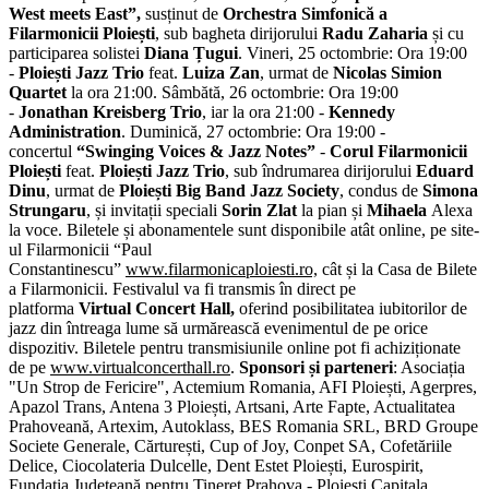
West meets East”,
susținut de
Orchestra Simfonică a
Filarmonicii Ploiești
, sub bagheta dirijorului
Radu Zaharia
și cu
participarea solistei
Diana Țugui
. Vineri, 25 octombrie: Ora 19:00
-
Ploiești Jazz Trio
feat.
Luiza Zan
, urmat de
Nicolas Simion
Quartet
la ora 21:00. Sâmbătă, 26 octombrie: Ora 19:00
-
Jonathan Kreisberg Trio
, iar la ora 21:00 -
Kennedy
Administration
. Duminică, 27 octombrie: Ora 19:00 -
concertul
“Swinging Voices & Jazz Notes”
-
Corul Filarmonicii
Ploiești
feat.
Ploiești Jazz Trio
, sub îndrumarea dirijorului
Eduard
Dinu
, urmat de
Ploiești Big Band Jazz Society
, condus de
Simona
Strungaru
, și invitații speciali
Sorin Zlat
la pian și
Mihaela
Alexa
la voce. Biletele și abonamentele sunt disponibile atât online, pe site-
ul Filarmonicii “Paul
Constantinescu”
www.filarmonicaploiesti.ro,
cât și la Casa de Bilete
a Filarmonicii. Festivalul va fi transmis în direct pe
platforma
Virtual Concert Hall,
oferind posibilitatea iubitorilor de
jazz din întreaga lume să urmărească evenimentul de pe orice
dispozitiv. Biletele pentru transmisiunile online pot fi achiziționate
de pe
www.virtualconcerthall.ro
.
Sponsori și parteneri
: Asociația
"Un Strop de Fericire", Actemium Romania, AFI Ploiești, Agerpres,
Apazol Trans, Antena 3 Ploiești, Artsani, Arte Fapte, Actualitatea
Prahoveană, Artexim, Autoklass, BES Romania SRL, BRD Groupe
Societe Generale, Cărturești, Cup of Joy, Conpet SA, Cofetăriile
Delice, Ciocolateria Dulcelle, Dent Estet Ploiești, Eurospirit,
Fundația Județeană pentru Tineret Prahova - Ploiești Capitala