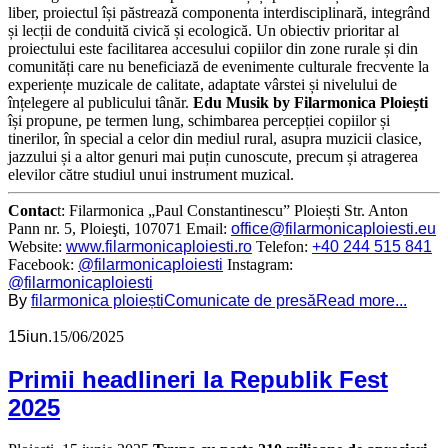
liber, proiectul își păstrează componenta interdisciplinară, integrând
și lecții de conduită civică și ecologică. Un obiectiv prioritar al
proiectului este facilitarea accesului copiilor din zone rurale și din
comunități care nu beneficiază de evenimente culturale frecvente la
experiențe muzicale de calitate, adaptate vârstei și nivelului de
înțelegere al publicului tânăr.
Edu Musik by Filarmonica Ploiești
își propune, pe termen lung, schimbarea percepției copiilor și
tinerilor, în special a celor din mediul rural, asupra muzicii clasice,
jazzului și a altor genuri mai puțin cunoscute, precum și atragerea
elevilor către studiul unui instrument muzical.
Contac
t: Filarmonica „Paul Constantinescu” Ploiești Str. Anton
Pann nr. 5, Ploieşti, 107071 Email:
office@filarmonicaploiesti.eu
Website:
www.filarmonicaploiesti.ro
Telefon:
+40 244 515 841
Facebook:
@filarmonicaploiesti
Instagram:
@filarmonicaploiesti
By
filarmonica ploiești
Comunicate de presă
Read more...
15
iun.
15/06/2025
Primii headlineri la Republik Fest
2025