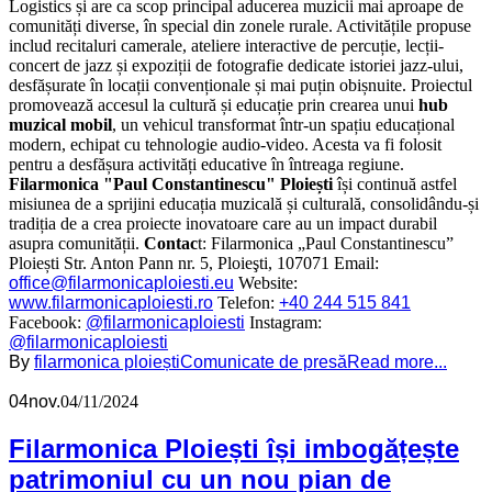
Logistics și are ca scop principal aducerea muzicii mai aproape de
comunități diverse, în special din zonele rurale. Activitățile propuse
includ recitaluri camerale, ateliere interactive de percuție, lecții-
concert de jazz și expoziții de fotografie dedicate istoriei jazz-ului,
desfășurate în locații convenționale și mai puțin obișnuite. Proiectul
promovează accesul la cultură și educație prin crearea unui
hub
muzical mobil
, un vehicul transformat într-un spațiu educațional
modern, echipat cu tehnologie audio-video. Acesta va fi folosit
pentru a desfășura activități educative în întreaga regiune.
Filarmonica "Paul Constantinescu" Ploiești
își continuă astfel
misiunea de a sprijini educația muzicală și culturală, consolidându-și
tradiția de a crea proiecte inovatoare care au un impact durabil
asupra comunității.
Contac
t: Filarmonica „Paul Constantinescu”
Ploiești Str. Anton Pann nr. 5, Ploieşti, 107071 Email:
office@filarmonicaploiesti.eu
Website:
www.filarmonicaploiesti.ro
Telefon:
+40 244 515 841
Facebook:
@filarmonicaploiesti
Instagram:
@filarmonicaploiesti
By
filarmonica ploiești
Comunicate de presă
Read more...
04
nov.
04/11/2024
Filarmonica Ploiești își imbogățește
patrimoniul cu un nou pian de