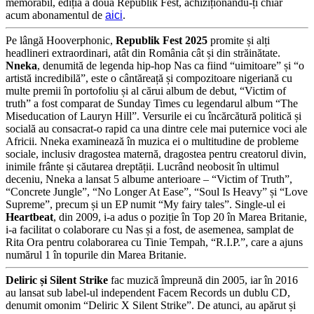
memorabil, ediția a doua Republik Fest, achiziționându-ți chiar
acum abonamentul de
aici
.
Pe lângă Hooverphonic,
Republik Fest 2025
promite și alți
headlineri extraordinari, atât din România cât și din străinătate.
Nneka
, denumită de legenda hip-hop Nas ca fiind “uimitoare” și “o
artistă incredibilă”, este o cântăreață și compozitoare nigeriană cu
multe premii în portofoliu și al cărui album de debut, “Victim of
truth” a fost comparat de Sunday Times cu legendarul album “The
Miseducation of Lauryn Hill”. Versurile ei cu încărcătură politică și
socială au consacrat-o rapid ca una dintre cele mai puternice voci ale
Africii. Nneka examinează în muzica ei o multitudine de probleme
sociale, inclusiv dragostea maternă, dragostea pentru creatorul divin,
inimile frânte și căutarea dreptății. Lucrând neobosit în ultimul
deceniu, Nneka a lansat 5 albume anterioare – “Victim of Truth”,
“Concrete Jungle”, “No Longer At Ease”, “Soul Is Heavy” și “Love
Supreme”, precum și un EP numit “My fairy tales”. Single-ul ei
Heartbeat
, din 2009, i-a adus o poziție în Top 20 în Marea Britanie,
i-a facilitat o colaborare cu Nas și a fost, de asemenea, samplat de
Rita Ora pentru colaborarea cu Tinie Tempah, “R.I.P.”, care a ajuns
numărul 1 în topurile din Marea Britanie.
Deliric și Silent Strike
fac muzică împreună din 2005, iar în 2016
au lansat sub label-ul independent Facem Records un dublu CD,
denumit omonim “Deliric X Silent Strike”. De atunci, au apărut și