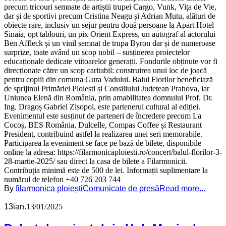
precum tricouri semnate de artiștii trupei Cargo, Vunk, Vița de Vie,
dar și de sportivi precum Cristina Neagu și Adrian Mutu, alături de
obiecte rare, inclusiv un sejur pentru două persoane la Apart Hotel
Sinaia, opt tablouri, un pix Orient Express, un autograf al actorului
Ben Affleck și un vinil semnat de trupa Byron dar și de numeroase
surprize, toate având un scop nobil – susținerea proiectelor
educaționale dedicate viitoarelor generații. Fondurile obținute vor fi
direcționate către un scop caritabil: construirea unui loc de joacă
pentru copiii din comuna Gura Vadului. Balul Florilor beneficiază
de sprijinul Primăriei Ploiești și Consiliului Județean Prahova, iar
Uniunea Elenă din România, prin amabilitatea domnului Prof. Dr.
Ing. Dragoș Gabriel Zisopol, este partenerul cultural al ediției.
Evenimentul este susținut de parteneri de încredere precum La
Cocoș, BES România, Dulcelle, Compas Coffee și Restaurant
President, contribuind astfel la realizarea unei seri memorabile.
Participarea la eveniment se face pe bază de bilete, disponibile
online la adresa: https://filarmonicaploiesti.ro/concert/balul-florilor-3-
28-martie-2025/ sau direct la casa de bilete a Filarmonicii.
Contribuția minimă este de 500 de lei. Informații suplimentare la
numărul de telefon +40 726 203 744
By
filarmonica ploiești
Comunicate de presă
Read more...
13
ian.
13/01/2025