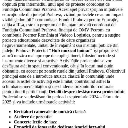
obținută prin intermediul unui apel de proiecte coordonat de
Fundația Comunitară Prahova. Acest apel privat sprijină inițiativele
educaționale din județul Prahova, vizând proiectele ce au un impact
vizibil și durabil în comunitate. Fondul Prahova pentru Educație,
ediția a III-a, este un program de finanțare privată coordonat de
Fundația Comunitară Prahova, finanțat de OMV Petrom, cu
contribuția Poerner România și Vadeco Logistics, pentru a susține
proiecte educaționale dezvoltate de către organizații
neguvernamentale, unități de învățământ sau instituții publice din
județul Prahova Proiectul
"Hub muzical hoinar"
își propune să
aducă muzica mai aproape de copii și tineri, folosind metode și
instrumente diverse și atractive. Activitățile proiectului se vor
desfășura atât în spații convenționale, cât și în locuri mai puțin
obișnuite, cu accent pe zonele rurale din județul Prahova. Obiectivul
principal este de a introduce muzica clasică în comunități unde
accesul la astfel de activități este limitat, contribuind astfel la
schimbarea mentalităților și deschiderea orizonturilor culturale
pentru tinerii participanți.
Detalii despre desfășurarea proiectului:
Proiectul se va desfășura în perioada septembrie 2024 – februarie
2025 și va include următoarele activități:
Recitaluri camerale de muzică clasică
Ateliere de percuție
Concerte lecție de jazz
Expoziții de fotografie dedicate istoriei jazz-ului