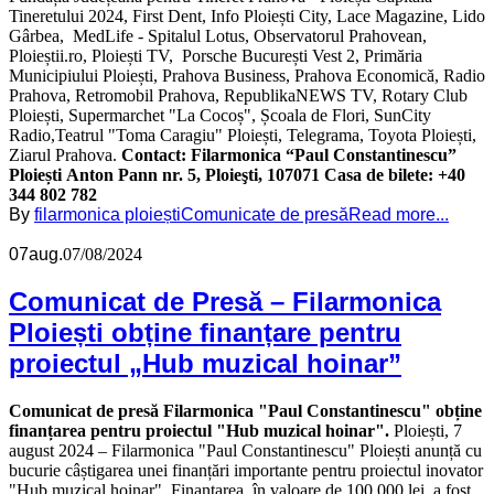
Tineretului 2024, First Dent, Info Ploiești City, Lace Magazine, Lido
Gârbea, MedLife - Spitalul Lotus, Observatorul Prahovean,
Ploieștii.ro, Ploiești TV, Porsche București Vest 2, Primăria
Municipiului Ploiești, Prahova Business, Prahova Economică, Radio
Prahova, Retromobil Prahova, RepublikaNEWS TV, Rotary Club
Ploiești, Supermarchet "La Cocoș", Școala de Flori, SunCity
Radio,Teatrul "Toma Caragiu" Ploiești, Telegrama, Toyota Ploiești,
Ziarul Prahova.
Contact:
Filarmonica “Paul Constantinescu”
Ploiești
Anton Pann nr. 5, Ploieşti, 107071
Casa de bilete:
+40
344 802 782
By
filarmonica ploiești
Comunicate de presă
Read more...
07
aug.
07/08/2024
Comunicat de Presă – Filarmonica
Ploiești obține finanțare pentru
proiectul „Hub muzical hoinar”
Comunicat de presă
Filarmonica "Paul Constantinescu" obține
finanțarea pentru proiectul "Hub muzical hoinar".
Ploiești, 7
august 2024 – Filarmonica "Paul Constantinescu" Ploiești anunță cu
bucurie câștigarea unei finanțări importante pentru proiectul inovator
"Hub muzical hoinar". Finanțarea, în valoare de 100.000 lei, a fost