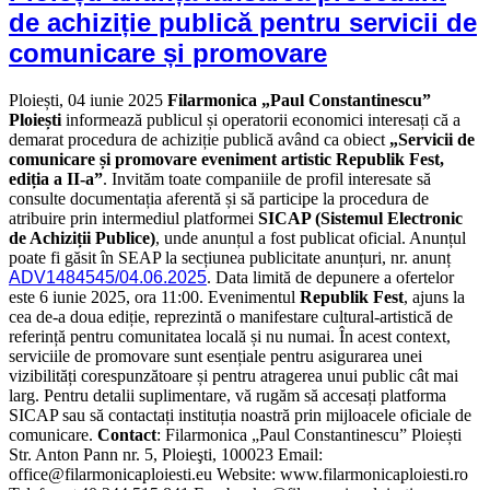
de achiziție publică pentru servicii de
comunicare și promovare
Ploiești, 04 iunie 2025
Filarmonica „Paul Constantinescu”
Ploiești
informează publicul și operatorii economici interesați că a
demarat procedura de achiziție publică având ca obiect
„Servicii de
comunicare și promovare eveniment artistic Republik Fest,
ediția a II-a”
. Invităm toate companiile de profil interesate să
consulte documentația aferentă și să participe la procedura de
atribuire prin intermediul platformei
SICAP (Sistemul Electronic
de Achiziții Publice)
, unde anunțul a fost publicat oficial. Anunțul
poate fi găsit în SEAP la secțiunea publicitate anunțuri, nr. anunț
ADV1484545/04.06.2025
. Data limită de depunere a ofertelor
este 6 iunie 2025, ora 11:00. Evenimentul
Republik Fest
, ajuns la
cea de-a doua ediție, reprezintă o manifestare cultural-artistică de
referință pentru comunitatea locală și nu numai. În acest context,
serviciile de promovare sunt esențiale pentru asigurarea unei
vizibilități corespunzătoare și pentru atragerea unui public cât mai
larg. Pentru detalii suplimentare, vă rugăm să accesați platforma
SICAP sau să contactați instituția noastră prin mijloacele oficiale de
comunicare.
Contact
: Filarmonica „Paul Constantinescu” Ploiești
Str. Anton Pann nr. 5, Ploieşti, 100023 Email:
office@filarmonicaploiesti.eu Website: www.filarmonicaploiesti.ro