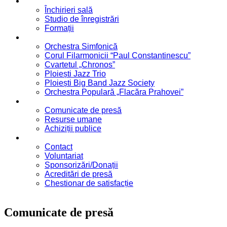
Servicii
Închirieri sală
Studio de înregistrări
Formații
Formații
Orchestra Simfonică
Corul Filarmonicii “Paul Constantinescu”
Cvartetul „Chronos”
Ploiești Jazz Trio
Ploiești Big Band Jazz Society
Orchestra Populară „Flacăra Prahovei”
Blog / Anunțuri
Comunicate de presă
Resurse umane
Achiziții publice
Contact
Contact
Voluntariat
Sponsorizări/Donații
Acreditări de presă
Chestionar de satisfacție
Comunicate de presă