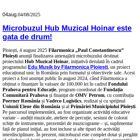
04
aug.
04/08/2025
Microbuzul Hub Muzical Hoinar este
gata de drum!
Ploiești, 4 august 2025
Filarmonica „Paul Constantinescu”
Ploiești
anunță finalizarea amenajării microbuzului destinat
proiectului
Hub Muzical Hoinar
, inițiativă derulată în cadrul
programului
Edu Musik by Filarmonica Ploiești
, un proiect
educațional unic în România prin formatul și obiectivele sale. Acest
proiect a fost anunțat public în august 2024, când Filarmonica a
obținut o finanțare în valoare de 100.000 lei în cadrul
Fondului
Prahova pentru Educație
, program coordonat de
Fundația
Comunitară Prahova
și finanțat de
OMV Petrom
, cu contribuția
Poerner România
și
Vadeco Logistics
, realizat și cu sprijinul
Uniunii Elene din România
și al
Primăriei Municipiului Ploiești
.
Pe parcursul implementării, au fost organizate activități educative
variate – audiții muzicale, ateliere de percuție, sesiuni de colorat
schițe de instrumente, prezentări de muzicograme – și, suplimentar
față de planul inițial, au fost incluse și alte tipuri de activități
interdisciplinare. În prezent, microbuzul este complet dotat și pregătit