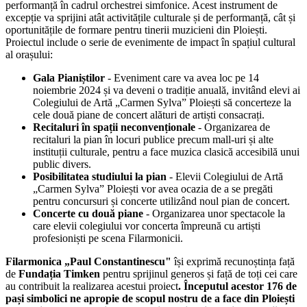
performanță în cadrul orchestrei simfonice. Acest instrument de
excepție va sprijini atât activitățile culturale și de performanță, cât și
oportunitățile de formare pentru tinerii muzicieni din Ploiești.
Proiectul include o serie de evenimente de impact în spațiul cultural
al orașului:
Gala Pianiștilor
- Eveniment care va avea loc pe 14
noiembrie 2024 și va deveni o tradiție anuală, invitând elevi ai
Colegiului de Artă „Carmen Sylva” Ploiești să concerteze la
cele două piane de concert alături de artiști consacrați.
Recitaluri în spații neconvenționale
- Organizarea de
recitaluri la pian în locuri publice precum mall-uri și alte
instituții culturale, pentru a face muzica clasică accesibilă unui
public divers.
Posibilitatea studiului la pian
- Elevii Colegiului de Artă
„Carmen Sylva” Ploiești vor avea ocazia de a se pregăti
pentru concursuri și concerte utilizând noul pian de concert.
Concerte cu două piane
- Organizarea unor spectacole la
care elevii colegiului vor concerta împreună cu artiști
profesioniști pe scena Filarmonicii.
Filarmonica „Paul Constantinescu"
își exprimă recunoștința față
de
Fundația Timken
pentru sprijinul generos și față de toți cei care
au contribuit la realizarea acestui proiect
. Începutul acestor 176 de
pași simbolici ne apropie de scopul nostru de a face din Ploiești