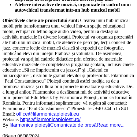
Ateliere interactive de muzică, organizate în cadrul unui
autovehicul transformat într-un hub muzical mobil
Obiectivele cheie ale proiectului sunt:
Crearea unui hub muzical
mobil prin transformarea unui vehicul într-un spațiu educațional
mobil, echipat cu tehnologie audio-video, pentru a desfășura
activități muzicale în diverse locații. Proiectul va organiza prezentări
ale hub-ului muzical mobil, de ateliere de percuție, lecții-concert de
jazz, concerte lecție de muzică clasică și expoziții de fotografie,
implicând elevi din județul Prahova și voluntari. De asemenea,
proiectul va sprijini cadrele didactice prin oferirea de materiale
educative muzicale ce completează programa școlară, inclusiv caiete
educative „Să ne împrietenim cu jazz-ul” și „Caietul cu
muzicograme”, distribuite gratuit elevilor și profesorilor. Filarmonica
"Paul Constantinescu" Ploiești continuă astfel tradiția sa de a
promova muzica și cultura prin proiecte inovatoare și educative. De-
a lungul anilor, Filarmonica a desfășurat mii de activități educative
prin proiectul Edu Musik by Filarmonica Ploiești, unic ca format în
România. Pentru informații suplimentare, vă rugăm să contactați:
Filarmonica "Paul Constantinescu" Ploiești Tel: +40 344 515 841
Email:
office@filarmonicaploiesti.eu
Website:
https://filarmonicaploiesti.ro/
By
filarmonica ploiești
Comunicate de presă
Read more...
06
aug.
06/08/2024