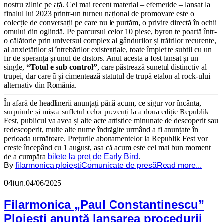
nostru zilnic pe ață. Cel mai recent material – efemeride – lansat la
finalul lui 2023 printr-un turneu național de promovare este o
colecție de conversații pe care nu le purtăm, o privire directă în ochii
omului din oglindă. Pe parcursul celor 10 piese, byron te poartă într-
o călătorie prin universul complex al gândurilor și trăirilor recurente,
al anxietăților și întrebărilor existențiale, toate împletite subtil cu un
fir de speranță și unul de distors. Anul acesta a fost lansat și un
single,
“Totul e sub control”
, care păstrează sunetul distinctiv al
trupei, dar care îi și cimentează statutul de trupă etalon al rock-ului
alternativ din România.
În afară de headlinerii anunțați până acum, ce sigur vor încânta,
surprinde și mișca sufletul celor prezenți la a doua ediție Republik
Fest, publicul va avea și alte acte artistice minunate de descoperit sau
redescoperit, multe alte nume îndrăgite urmând a fi anunțate în
perioada următoare. Prețurile abonamentelor la Republik Fest vor
crește începând cu 1 august, așa că acum este cel mai bun moment
de a cumpăra
bilete la preț de Early Bird
.
By
filarmonica ploiești
Comunicate de presă
Read more...
04
iun.
04/06/2025
Filarmonica „Paul Constantinescu”
Ploiești anunță lansarea procedurii