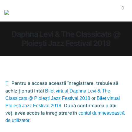
Daphna Levi & The Classicats @
Ploiești Jazz Festival 2018
Pentru a accesa această înregistrare, trebuie să
achiziționați întâi
Bilet virtual Daphna Levi & The
Classicats @ Ploiești Jazz Festival 2018
or
Bilet virtual
. După confirmarea plății,
Ploiești Jazz Festival 2018
veți avea acces la înregistrare în
contul dumneavoastră
.
de utilizator