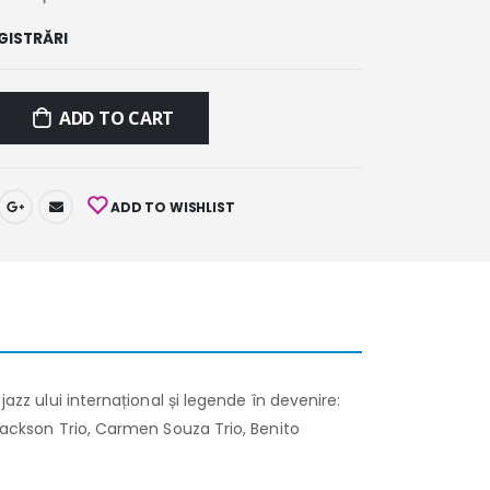
GISTRĂRI
ADD TO CART
ADD TO WISHLIST
azz ului internațional și legende în devenire:
 Jackson Trio, Carmen Souza Trio, Benito