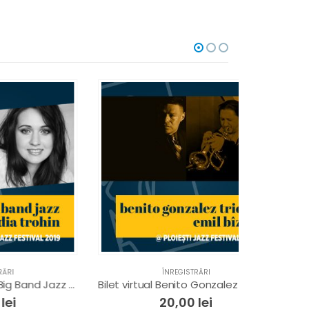
ÎNREGISTRĂRI
Bilet virtual Ploiești Big Band Jazz Society feat. Nadia Trohin @ Ploiești Jazz Festival 2019
Bilet virtual Benito Gonzalez Trio & Emil Bîzgă @ Ploiești Jazz Festival 2018
20,00
lei