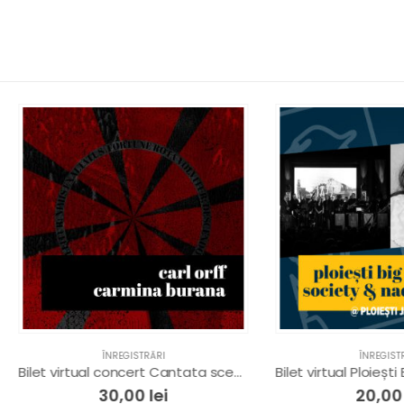
ÎNREGISTRĂRI
ÎNREGISTRĂRI
Bilet virtual concert Cantata scenică Carmina Burana de Carl Orff
30,00
lei
20,00
lei