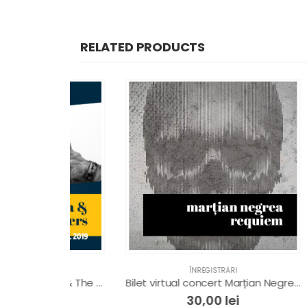
RELATED PRODUCTS
ÎNREGISTRĂRI
Bilet virtual Carmen Souza & The Silver Messengers @ Ploiești Jazz Festival 2019
Bilet virtual concert Marțian Negrea – Requiem
30,00
lei