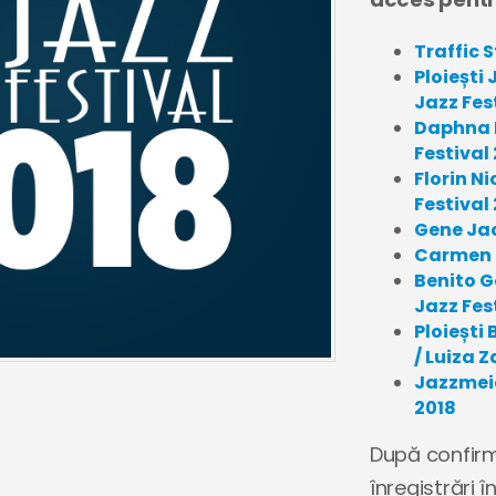
Traffic S
Ploiești 
Jazz Fes
Daphna L
Festival
Florin N
Festival
Gene Jac
Carmen S
Benito G
Jazz Fes
Ploiești
/ Luiza Z
Jazzmeia
2018
După confirma
înregistrări 