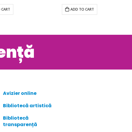
ADD TO CART
ență
Avizier online
Bibliotecă artistică
Bibliotecă
transparență