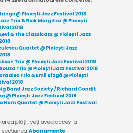
trings @ Ploiești Jazz Festival 2018
Jazz Trio & Rick Margitza @ Ploiești
tival 2018
evi & The Classicats @ Ploiești Jazz
 2018
iculescu Quartet @ Ploiești Jazz
 2018
kson Trio @ Ploiești Jazz Festival 2018
ouza Trio @ Ploiești Jazz Festival 2018
onzalez Trio & Emil Bîzgă @ Ploiești
tival 2018
 Big Band Jazz Society / Richard Condit
an @ Ploiești Jazz Festival 2018
 Horn Quartet @ Ploiești Jazz Festival
rea plății, veți avea acces la
în secțiunea
Abonamente
.