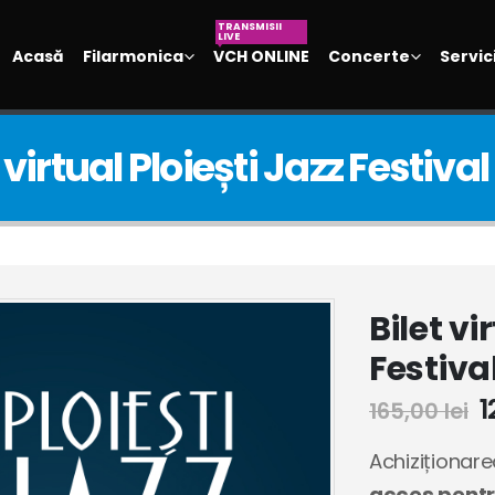
TRANSMISII
LIVE
Acasă
Filarmonica
VCH ONLINE
Concerte
Servici
 virtual Ploiești Jazz Festiva
Bilet vi
Festiva
1
165,00
lei
Achiziționare
acces pentru