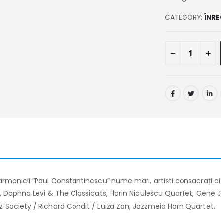
CATEGORY:
ÎNRE
larmonicii “Paul Constantinescu” nume mari, artiști consacrați ai j
tza, Daphna Levi & The Classicats, Florin Niculescu Quartet, Gene
azz Society / Richard Condit / Luiza Zan, Jazzmeia Horn Quartet.