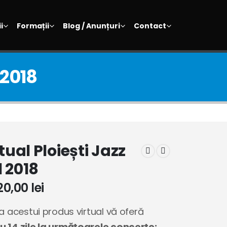
i
Formații
Blog / Anunțuri
Contact
l 2018
rtual Ploiești Jazz
l 2018
20,00
lei
a acestui produs virtual vă oferă
 14 zile la următoarele concerte: