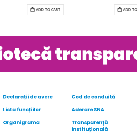
ADD TO CART
ADD TO CART
liotecă transpar
Declarații de avere
Cod de conduită
Lista funcțiilor
Aderare SNA
Organigrama
Transparență
instituțională